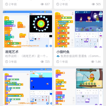
绍： 《动态光影引擎》是一款视
灵 – 自定义宽度和高度》展...
2 年前
637
2 年前
505
觉...
画笔艺术
小猫钓鱼
程序说明： 《画笔艺术》是一个基
🐟 鱼类价值说明 普通鱼（Commo
于Scratch平台开发的艺术动画程
n）：1 分 稀有鱼（Uncommo
3 年前
725
1 年前
1.4K
序，旨在通过...
n）：2...