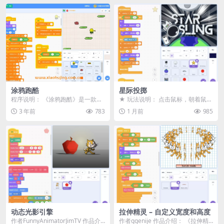
涂鸦跑酷
星际投掷
程序说明： 《涂鸦跑酷》是一款使
★ 玩法说明： 点击鼠标，朝着鼠标
用Scratch平台制作的小游戏。在游
所指方向推动宇航员 用尽可能少的
3 年前
783
1 月前
985
戏中，玩家...
点击次数完成关...
动态光影引擎
拉伸精灵 – 自定义宽度和高度
作者FunnyAnimatorJimTV 作品介
作者ggenije 作品介绍： 《拉伸精