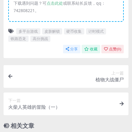
下载遇到问题？可
点击此处
或联系站长反馈，qq：
742808221。
多平台游戏
皮肤解锁
硬币收集
计时模式
铁路恐龙
高分挑战
分享
收藏
点赞(
0
)
上一篇
植物大战僵尸
下一篇
火柴人英雄的冒险（一）
相关文章