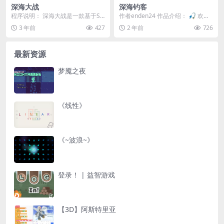
深海大战
深海钓客
程序说明： 深海大战是一款基于Sc
作者enden24 作品介绍： 🎣 欢迎
ratch平台开发的经典射击游戏。在
来到《深海钓客》！ 在这个升级版
3 年前
427
2 年前
726
这个游戏中...
的钓鱼冒...
最新资源
梦魇之夜
《线性》
《~波浪~》
登录！ | 益智游戏
【3D】阿斯特里亚