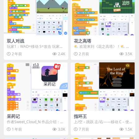
双人对战
花之高塔
玩家1：WAD=移动 S=攻击 玩家
⛅️ 欢迎来到《花之高塔》！⛅️ 扮
2：↑←→=移动 ↓=攻击 游戏开始
演强大的植物角色，击败凶猛的敌
2 年前
2.4K
2 月前
3.5K
输入：1...
人，在这款自然...
采药记
指环王
作者Sweet_Cloud_N 作品介绍：
上/空 – 跳跃 左/右——移动 C – 使
《采药记》是一款开放世界探险游
用剑 X &...
1 年前
3.0K
7 月前
1.5K
戏，玩...