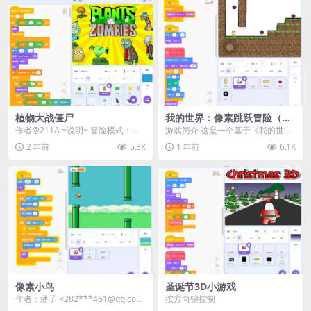
植物大战僵尸
我的世界：像素跳跃冒险（支
持电脑与手机）
作者@211A ~说明~ 冒险模式：通
游戏简介 这是一个基于《我的世
关所有关卡 生存模式：尽可能长时
界》风格的像素平台跳跃游戏，操
2 年前
5.3K
1 年前
6.1K
间地防守 ...
作简单但颇具挑战，可...
像素小鸟
圣诞节3D小游戏
作者：潘子 <282***461@qq.com
按方向键控制
> | 站内用户投稿 ...