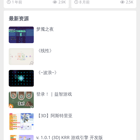
1 年前
2.9K
8 月前
2.5K
最新资源
梦魇之夜
《线性》
《~波浪~》
登录！ | 益智游戏
【3D】阿斯特里亚
v. 1.0.1 (3D) KRR 游戏引擎 开发版