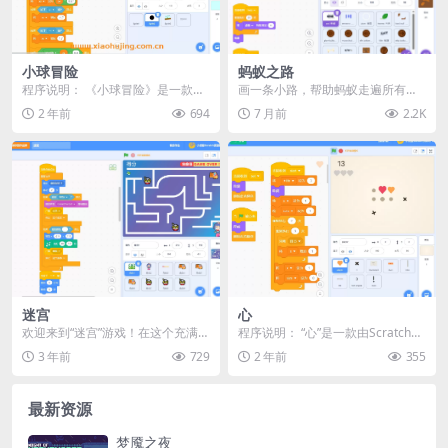
小球冒险
蚂蚁之路
程序说明： 《小球冒险》是一款使
画一条小路，帮助蚂蚁走遍所有叶
用Scratch平台制作的小游戏。在这
子。但不要画得太尖，因为蚂蚁一
2 年前
694
7 月前
2.2K
个游戏中，...
撞墙就会死。帮助蚂蚁...
迷宫
心
欢迎来到“迷宫”游戏！在这个充满挑
程序说明： “心”是一款由Scratch制
战的游戏中，你将扮演勇敢的青蛙
作的简单而富有挑战性的小游戏。
3 年前
729
2 年前
355
王子，为了拯救心...
游戏中，...
最新资源
梦魇之夜