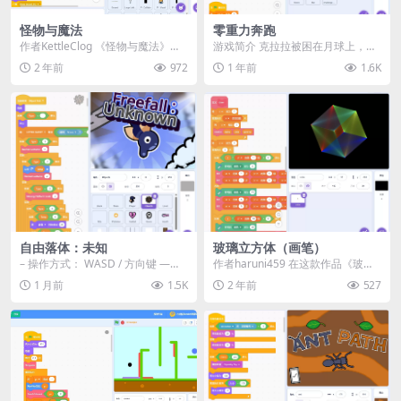
怪物与魔法
零重力奔跑
作者KettleClog 《怪物与魔法》带
游戏简介 克拉拉被困在月球上，踏
你进入一个奇幻的冒险世界，你将
上了一场无尽奔跑之旅，必须不断
2 年前
972
1 年前
1.6K
扮演勇敢...
跳跃，躲避迎面而来...
自由落体：未知
玻璃立方体（画笔）
– 操作方式： WASD / 方向键 ——
作者haruni459 在这款作品《玻璃
移动 躲避未知的障碍物！...
立方体》中，你可以在屏幕的四个
1 月前
1.5K
2 年前
527
角落调整四...