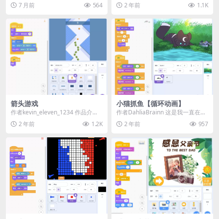
Scratch平台创作的独特艺术作品。
7 月前
564
2 年前
1.1K
此程序在...
箭头游戏
小猫抓鱼【循环动画】
作者kevin_eleven_1234 作品介
作者DahliaBrainn 这是我一直在制
绍： 箭头游戏是一款移动端友好小
作的小动画！ 总共花了大约4个小
2 年前
1.2K
2 年前
957
游...
时完...