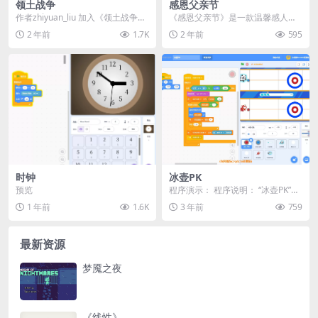
领土战争
感恩父亲节
作者zhiyuan_liu 加入《领土战争》
《感恩父亲节》是一款温馨感人的S
的激烈对决！让你和朋友一起体验
cratch教育作品，通过简单的编程
2 年前
1.7K
2 年前
595
刺激的...
操作，让孩子...
时钟
冰壶PK
预览
程序演示： 程序说明： “冰壶PK”是
一个基于Scratch编程平台的冰壶游
1 年前
1.6K
3 年前
759
戏。...
最新资源
梦魇之夜
《线性》