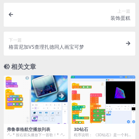
上一篇
装饰蛋糕
下一篇
格雷尼加VS查理扎德同人画宝可梦
相关文章
弗鲁泰格航空播放列表
3D钻石
⋅°₊‧ * 按右箭头播放下一首歌！* ⋅°₊‧
程序说明： 《3D钻石》是一个利用