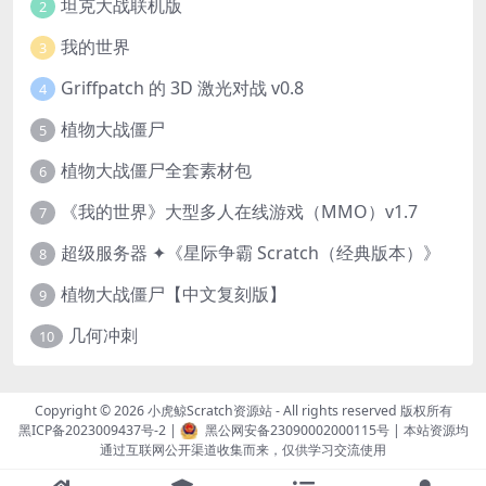
坦克大战联机版
2
我的世界
3
Griffpatch 的 3D 激光对战 v0.8
4
植物大战僵尸
5
植物大战僵尸全套素材包
6
《我的世界》大型多人在线游戏（MMO）v1.7
7
超级服务器 ✦《星际争霸 Scratch（经典版本）》
8
植物大战僵尸【中文复刻版】
9
几何冲刺
10
Copyright © 2026
小虎鲸Scratch资源站
- All rights reserved 版权所有
黑ICP备2023009437号-2
|
黑公网安备23090002000115号
| 本站资源均
通过互联网公开渠道收集而来，仅供学习交流使用