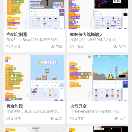
光剑定制器
蜘蛛侠大战蜥蜴人
作者SlimeBear1234 探索光剑自定
操作说明： WASD键 / 方向键：移
义工具，轻松调整光剑的外观和功
动 空格键：闪避（按住 A 或 D 可做
2 年前
766
1 年前
3.9K
能！使...
后...
黄金时段
火箭升空
作品说明： 配送无人机彻底失控
作者everwinner64 游戏故事/目
了，包裹正被疯狂地投放到乡间各
标： 飞行员（你）：“地面控制，这
3 月前
2.7K
2 年前
764
地。 躲避从天而降的...
里是...