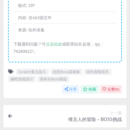
格式:
ZIP
内容:
含sb3源文件
来源:
站外采集
下载遇到问题？可
点击此处
或联系站长反馈，qq：
742808221。
Scratch复古战斗
创意Boss战体验
动作冒险闯关
编程游戏设计
茶杯头Boss挑战
分享
收藏
点赞(
0
)
上一篇
维京人的冒险 – BOSS挑战