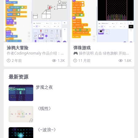
涂鸦大冒险
弹珠游戏
作者CodingAnomaly 作品介绍：
🎮 操作说明 点击 绿色旗帜 开始游
🖊️ 欢迎来到《涂鸦大冒险》！
戏 使用 左右方向键 移动 按下 空格
2 年前
1.3K
11 月前
1.6K
🏃‍...
键 放...
最新资源
梦魇之夜
《线性》
《~波浪~》