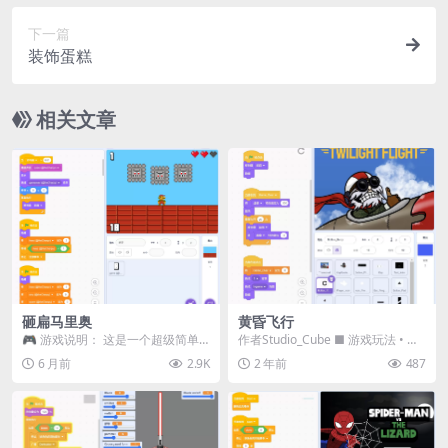
下一篇
装饰蛋糕
相关文章
砸扁马里奥
黄昏飞行
🎮 游戏说明： 这是一个超级简单
作者Studio_Cube ■ 游戏玩法 • 按
的小游戏： 👉 只需点击其中一个
方向键移动 ■ 关于游戏 《黄昏...
6 月前
2.9K
2 年前
487
铁锤来砸扁马里奥...