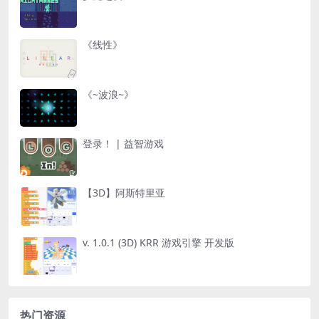
《线性》
《~波浪~》
登录！ | 益智游戏
【3D】阿斯特里亚
v. 1.0.1 (3D) KRR 游戏引擎 开发版
热门资源