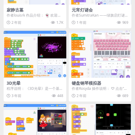
寂静古墓
元宵灯谜会
作者louisrk 作品介绍： 👻 欢迎来
作者SumitraKan ——绿旗启灯谜，
到《寂静古墓》！ 这是一款为 Pix
月下竞诗才！ 🎏 核心玩法：策略
2 年前
1.7K
1 年前
969
e...
竞答闯...
3D光晕
键盘钢琴模拟器
程序说明： 《3D光晕》是一个基于
作者Rosyda 操作说明： ♡ 点击“Ty
Scratch平台开发的3D艺术类程
pe”按钮以播放“黑键” ♡ 使用“...
3 年前
448
2 年前
689
序。程序启...