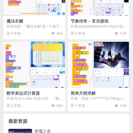
魔法衣橱
节奏传奇 – 音乐游戏
程序说明： “魔法衣橱”是一个基于S
作者alexandretherrien 作品介绍：
cratch平台开发的搭配服装小游
欢迎来到《节奏传奇 (Bea...
3 年前
454
2 年前
1.2K
戏。在这个...
数学表达式计算器
简单方程求解
作者Tech-Coder 作品介绍： 《数
作者：何妨 <141****617@qq.co
学表达式计算器 (Math Evalu...
m> | 站内用户投稿...
2 年前
644
1 年前
1.6K
最新资源
梦魇之夜