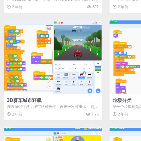
合做课堂案例 演示
演示
2 年前
892
2 年前
3D赛车城市狂飙
垃圾分类
按方向键行驶，按空格可暂停，再按一次可继续。 超车
第一个垃圾桶是
很危险，每超越一辆车加1000...
三个垃圾桶是可回收
2 年前
1.7K
2 年前