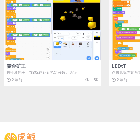
黄金矿工
LED灯
按↓放钩子，在30s内达到指定分数。 演示
点击鼠标左键放
点亮灯泡，按e键
2 年前
1.5K
2 年前