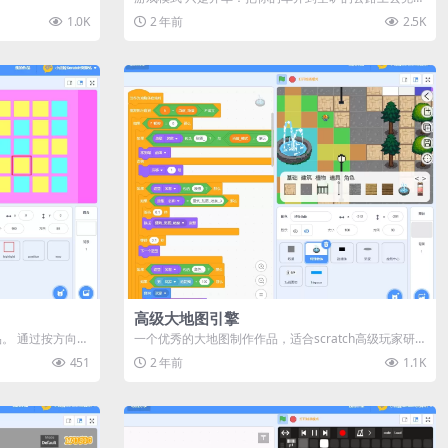
圈。周围没有其他人，所以你开车...
1.0K
2 年前
2.5K
高级大地图引擎
。 通过按方向键
一个优秀的大地图制作作品，适合scratch高级玩家研
究学习。 操作：按awsd...
451
2 年前
1.1K