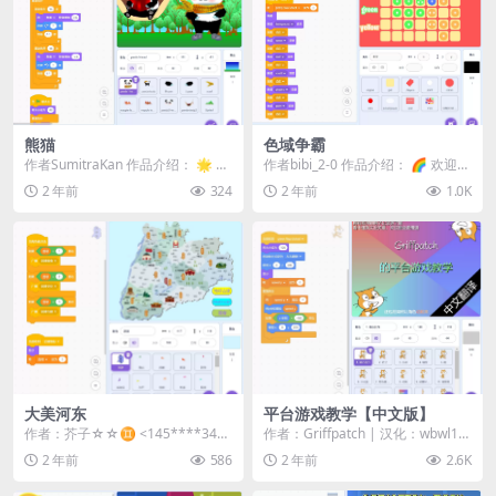
熊猫
色域争霸
作者SumitraKan 作品介绍： 🌟 欢
作者bibi_2-0 作品介绍： 🌈 欢迎来
迎来到《熊猫》，一个充满色彩与
到《色域争霸》，一款充满策略与
2 年前
324
2 年前
1.0K
美丽视...
竞技的...
大美河东
平台游戏教学【中文版】
作者：芥子☆☆♊ <145****347
作者：Griffpatch | 汉化：wbwl12
@qq.com> | 站内用...
3abc 作品介绍 🌟 学习如...
2 年前
586
2 年前
2.6K