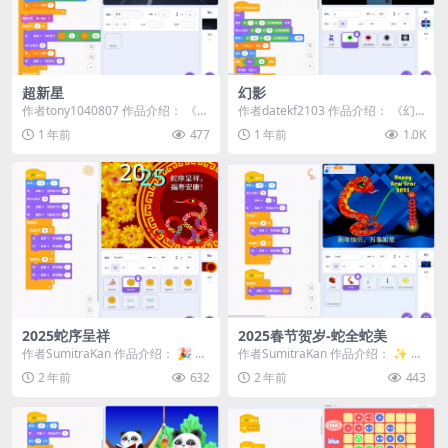
超新星
幻影
作者tony1040807 作品介绍： 《超
作者datekf2103 作品介绍： 《幻
新星》是一部充满创意和视觉震撼
影》是一款充满创意的动画作品，
1 年前
477
1 年前
1.0K
的Sc...
灵感源自...
2025蛇序呈祥
2025春节贺岁-蛇全蛇美
作者SumitraKan 作品介绍： 🎉 恭
作者SumitraKan 作品介绍： ✨ 迎
贺新春，《2025蛇序呈祥》为您送
接2025新春，祝大家蛇年大吉！
2 年前
632
2 年前
443
上...
《...