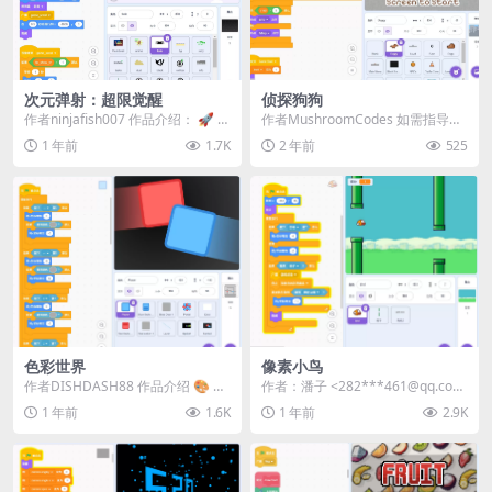
次元弹射：超限觉醒
侦探狗狗
作者ninjafish007 作品介绍： 🚀 集
作者MushroomCodes 如需指导，
结全宇宙动漫战力，突破物理法则
请遵循以下说明： 使用箭头键或手
1 年前
1.7K
2 年前
525
的...
机控件...
色彩世界
像素小鸟
作者DISHDASH88 作品介绍 🎨 ​​用
作者：潘子 <282***461@qq.com
色彩改变世界规则，挑战独特解谜
> | 站内用户投稿 ...
1 年前
1.6K
1 年前
2.9K
体验...