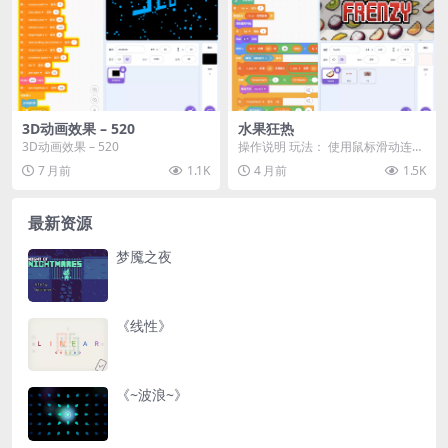
3D动画效果 – 520
水果狂热
3D动画效果 – 520
操作说明 玩法： 使用鼠标滑动连接
水果 消除规则： 将 3 个或以上 相
7 月前
1.1K
4 月前
1.5K
同水果连...
最新资源
梦魇之夜
《线性》
《~波浪~》