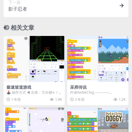
下一篇
影子忍者
相关文章
极速坡道游戏
巫师传说
​​🕹️ 操作方式​​ ◀️ 左移：方向键← / A
作者KettleClog ————...
键 ▶️ 右移：方向键→ /...
1 年前
1.9K
2 年前
1.2K