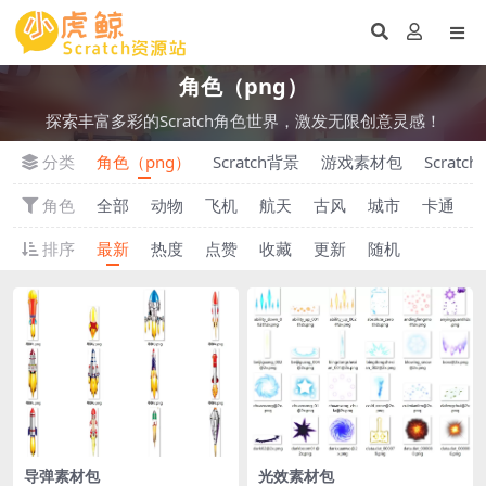
角色（png）
探索丰富多彩的Scratch角色世界，激发无限创意灵感！
分类
角色（png）
Scratch背景
游戏素材包
Scratc
角色
全部
动物
飞机
航天
古风
城市
卡通
排序
最新
热度
点赞
收藏
更新
随机
导弹素材包
光效素材包