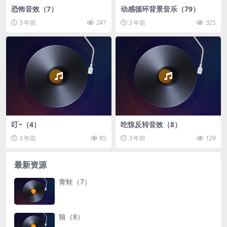
恐怖音效（7）
动感循环背景音乐（79）
3 年前
247
3 年前
325
叮~（4）
吃惊反转音效（8）
3 年前
85
3 年前
129
最新资源
青蛙（7）
狼（8）