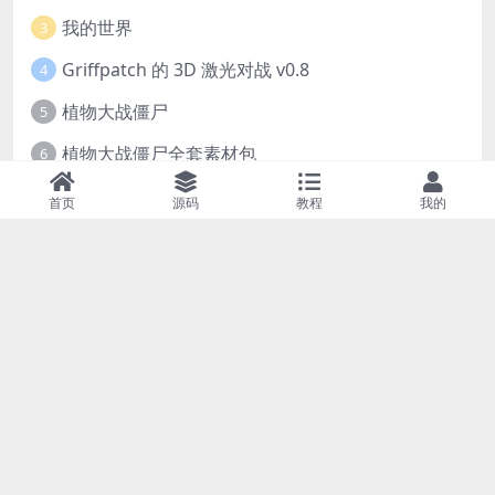
我的世界
3
Griffpatch 的 3D 激光对战 v0.8
4
植物大战僵尸
5
植物大战僵尸全套素材包
6
《我的世界》大型多人在线游戏（MMO）v1.7
7
首页
源码
教程
我的
超级服务器 ✦《星际争霸 Scratch（经典版本）》
8
植物大战僵尸【中文复刻版】
9
几何冲刺
10
Copyright © 2026
小虎鲸Scratch资源站
- All rights reserved 版权所有
黑ICP备2023009437号-2
|
黑公网安备23090002000115号
| 本站资源均
通过互联网公开渠道收集而来，仅供学习交流使用