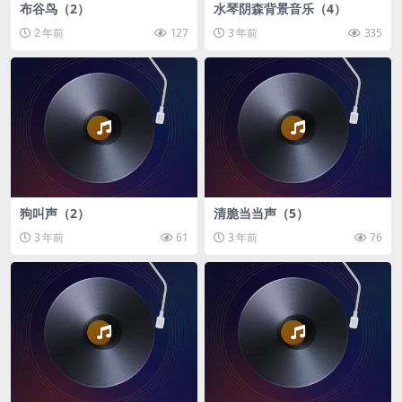
布谷鸟（2）
水琴阴森背景音乐（4）
2 年前
127
3 年前
335
狗叫声（2）
清脆当当声（5）
3 年前
61
3 年前
76