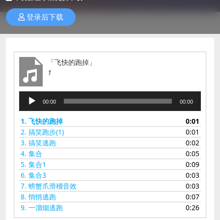
登录后下载
「飞快的跑掉」
1
音
00:00
00:00
频
播
1.
飞快的跑掉
0:01
放
2.
搞笑跑步(1)
0:01
器
3.
搞笑逃跑
0:02
4.
集合
0:05
5.
集合1
0:09
6.
集合3
0:03
7.
螃蟹爪滑稽音效
0:03
8.
悄悄逃跑
0:07
9.
一溜烟逃跑
0:26