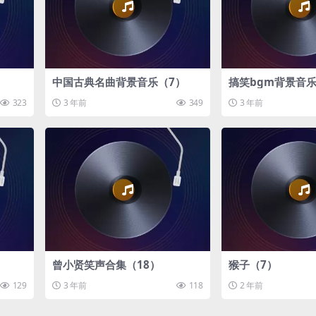
中国古典名曲背景音乐（7）
搞笑bgm背景音乐
323
3 年前
349
3 年前
曾小贤笑声合集（18）
猴子（7）
129
3 年前
118
2 年前