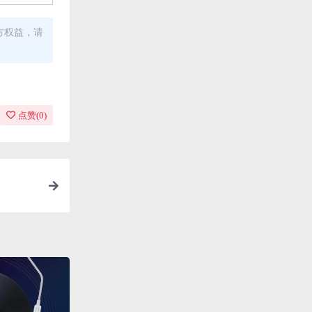
方权益，请
点赞(
0
)