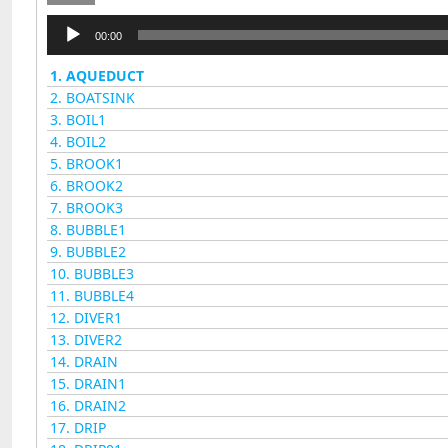
音
00:00
频
播
1.
AQUEDUCT
放
2.
BOATSINK
器
3.
BOIL1
4.
BOIL2
5.
BROOK1
6.
BROOK2
7.
BROOK3
8.
BUBBLE1
9.
BUBBLE2
10.
BUBBLE3
11.
BUBBLE4
12.
DIVER1
13.
DIVER2
14.
DRAIN
15.
DRAIN1
16.
DRAIN2
17.
DRIP