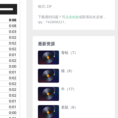
格式:
ZIP
使
用
下载遇到问题？可
点击此处
或联系站长反馈，
上
0:06
qq：742808221。
/
0:08
下
0:03
箭
0:02
头
0:02
最新资源
键
0:02
来
青蛙（7）
0:01
增
0:02
高
0:00
或
狼（8）
0:01
降
0:02
低
0:02
音
牛（17）
0:02
量。
0:02
0:01
0:01
老鼠（6）
0:00