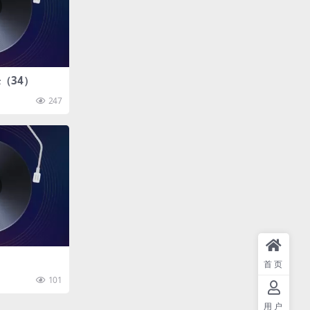
（34）
247
首页
101
用户