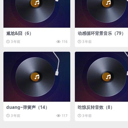
尴尬&囧（6）
动感循环背景音乐（79）
3 年前
116
3 年前
duang~弹簧声（14）
吃惊反转音效（8）
3 年前
117
3 年前