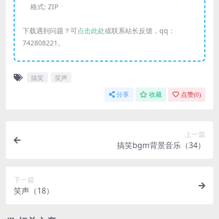
格式:
ZIP
下载遇到问题？可
点击此处
或联系站长反馈，qq：
742808221。
搞笑
笑声
分享
收藏
点赞(
0
)
上一篇
搞笑bgm背景音乐（34）
下一篇
笑声（18）