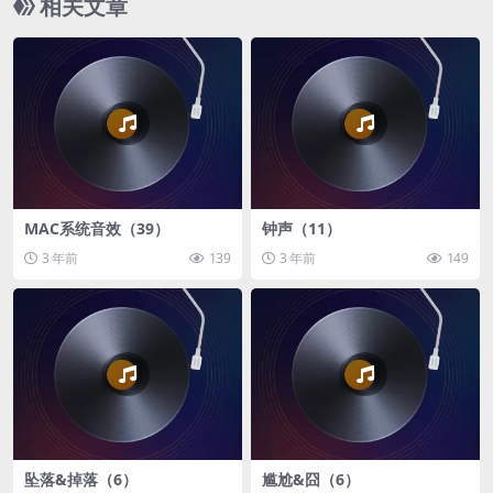
相关文章
MAC系统音效（39）
钟声（11）
3 年前
139
3 年前
149
坠落&掉落（6）
尴尬&囧（6）