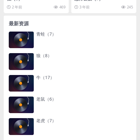
2 年前
469
3 年前
245
最新资源
青蛙（7）
狼（8）
牛（17）
老鼠（6）
老虎（7）