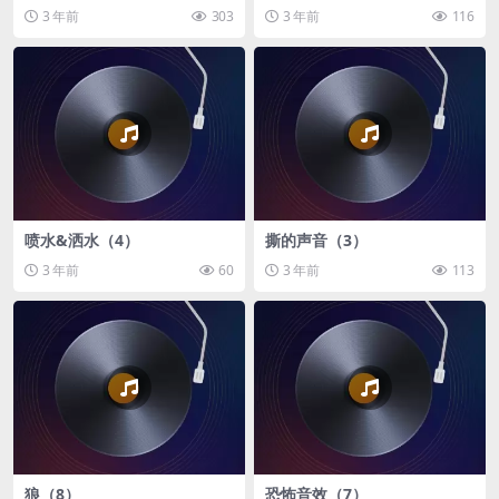
3 年前
303
3 年前
116
喷水&洒水（4）
撕的声音（3）
3 年前
60
3 年前
113
狼（8）
恐怖音效（7）