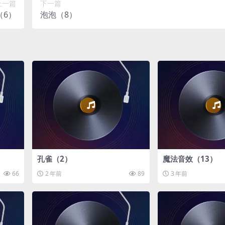
上一篇
下一篇
（6）
泡泡（8）
孔雀（2）
魔法音效（13）
66
2 年前
89
3 年前