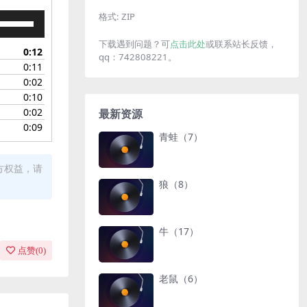
格式:
ZIP
使
用
下载遇到问题？可
点击此处
或联系站长反馈，
上
0:12
qq：742808221。
/
0:11
下
0:02
箭
0:10
头
0:02
最新资源
键
0:09
来
青蛙（7）
增
高
方权益，请
或
狼（8）
降
低
音
牛（17）
量。
点赞(
0
)
老鼠（6）