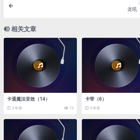
龙吼
相关文章
卡通魔法音效（14）
卡带（6）
3 年前
73
3 年前