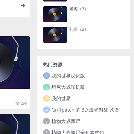
老虎（7）
孔雀（2）
热门资源
我的世界汉化版
1
坦克大战联机版
2
我的世界
3
296
Griffpatch 的 3D 激光对战 v0.8
4
植物大战僵尸
5
植物大战僵尸全套素材包
6