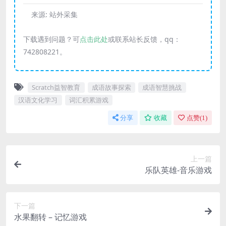
来源:
站外采集
下载遇到问题？可
点击此处
或联系站长反馈，qq：
742808221。
Scratch益智教育
成语故事探索
成语智慧挑战
汉语文化学习
词汇积累游戏
分享
收藏
点赞(
1
)
上一篇
乐队英雄-音乐游戏
下一篇
水果翻转 – 记忆游戏