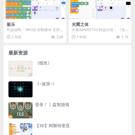
极乐
光耀之体
作品说明： WASD 控制移动 支持手
作者datekf2103 作品介绍： 《光
机操作及所有触控方式 控制方式是
耀之体》是一款Scratch创意作
2 月前
2.0K
1 年前
1.1K
从云端复制...
品，...
最新资源
《线性》
《~波浪~》
登录！ | 益智游戏
【3D】阿斯特里亚