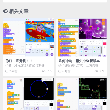
相关文章
你好，直升机！！
几何冲刺：指尖冲刺新版本
作者：河马游戏工作室 控制键： W
操作说明 跳跃方式： 上方向键
ASD [以及 Q & E] 这是我多...
（↑）、W键、空格键 或 鼠标点击
2 年前
616
6 月前
3.7K
空中跳跃： 触...