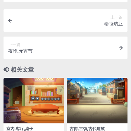
上一篇
泰拉瑞亚
下一篇
夜晚,元宵节
相关文章
室内,客厅,桌子
古街,古镇,古代建筑