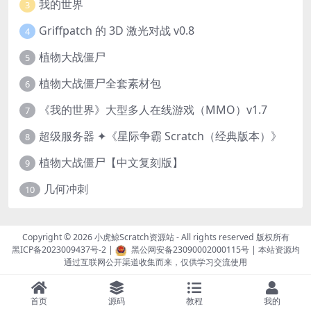
我的世界
3
Griffpatch 的 3D 激光对战 v0.8
4
植物大战僵尸
5
植物大战僵尸全套素材包
6
《我的世界》大型多人在线游戏（MMO）v1.7
7
超级服务器 ✦《星际争霸 Scratch（经典版本）》
8
植物大战僵尸【中文复刻版】
9
几何冲刺
10
Copyright © 2026
小虎鲸Scratch资源站
- All rights reserved 版权所有
黑ICP备2023009437号-2
|
黑公网安备23090002000115号
| 本站资源均
通过互联网公开渠道收集而来，仅供学习交流使用
首页
源码
教程
我的