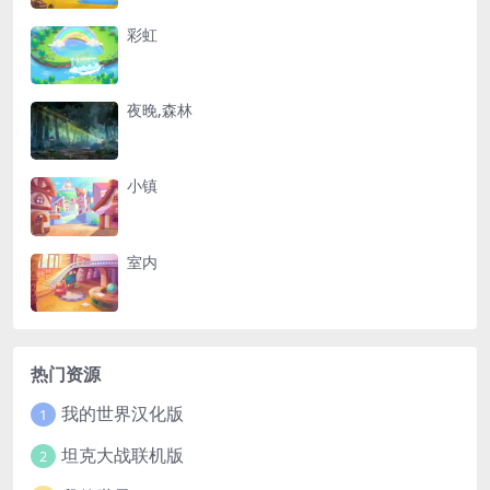
彩虹
夜晚,森林
小镇
室内
热门资源
我的世界汉化版
1
坦克大战联机版
2