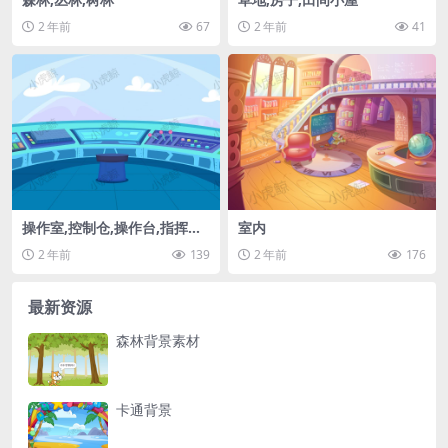
2 年前
67
2 年前
41
操作室,控制仓,操作台,指挥中
室内
心
2 年前
139
2 年前
176
最新资源
森林背景素材
卡通背景