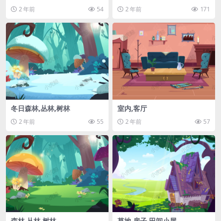
2 年前
54
2 年前
171
冬日森林,丛林,树林
室内,客厅
2 年前
55
2 年前
57
森林,丛林,树林
草地,房子,田间小屋