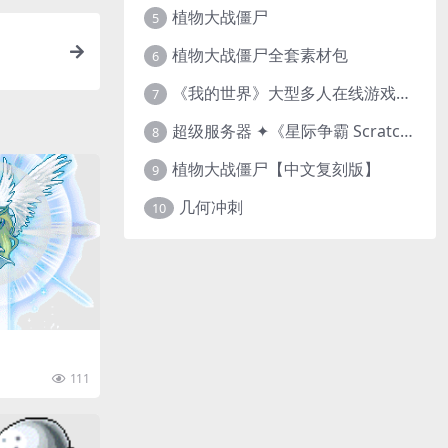
植物大战僵尸
5
植物大战僵尸全套素材包
6
《我的世界》大型多人在线游戏（MMO）v1.7
7
超级服务器 ✦《星际争霸 Scratch（经典版本）》
8
植物大战僵尸【中文复刻版】
9
几何冲刺
10
111