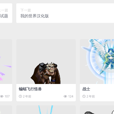
上一篇
下一篇
赛试题
我的世界汉化版
蝙蝠飞行怪兽
战士
107
2 年前
124
2 年前