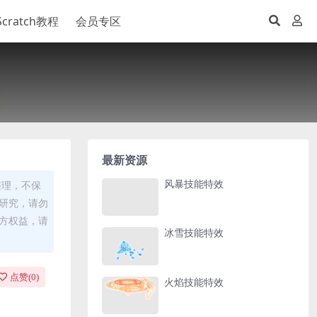
Scratch教程
会员专区
最新资源
风暴技能特效
整理，不保
研究，请勿
方权益，请
冰雪技能特效
点赞(
0
)
火焰技能特效