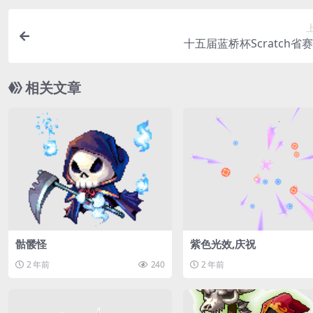
十五届蓝桥杯Scratch省
相关文章
骷髅怪
紫色光效,庆祝
2 年前
240
2 年前