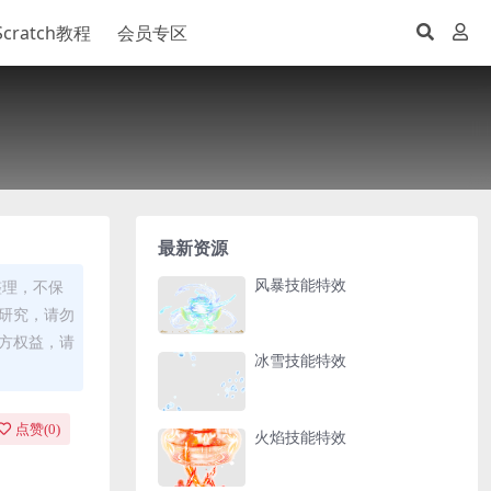
Scratch教程
会员专区
最新资源
风暴技能特效
整理，不保
研究，请勿
方权益，请
冰雪技能特效
点赞(
0
)
火焰技能特效