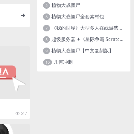
植物大战僵尸
5
植物大战僵尸全套素材包
6
《我的世界》大型多人在线游戏（MMO）v1.7
7
超级服务器 ✦《星际争霸 Scratch（经典版本）》
8
植物大战僵尸【中文复刻版】
9
几何冲刺
10
517