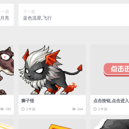
上一篇
下一篇
月亮
蓝色流星,飞行
狮子怪
点击按钮,点击进入
140
2 年前
244
2 年前