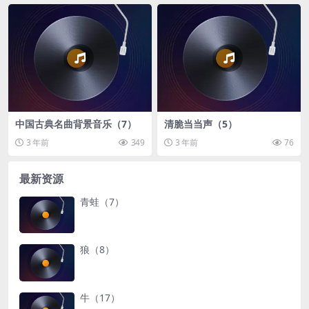
中国古典名曲背景音乐（7）
清脆当当声（5）
3 年前
349
3 年前
76
最新资源
青蛙（7）
狼（8）
牛（17）