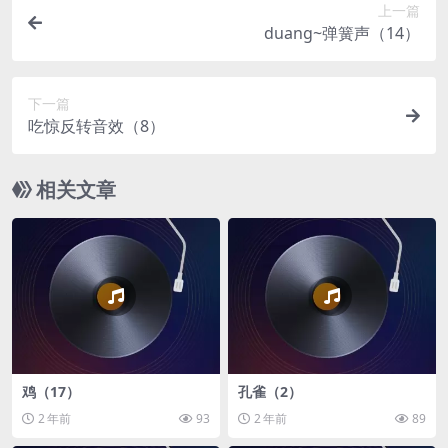
上一篇
duang~弹簧声（14）
下一篇
吃惊反转音效（8）
相关文章
鸡（17）
孔雀（2）
2 年前
93
2 年前
89