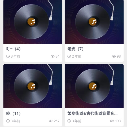
叮~（4）
老虎（7）
3 年前
84
2 年前
98
咻（11）
繁华街道&古代街道背景音乐
（12）
3 年前
257
3 年前
193