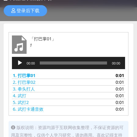
登录后下载
「打巴掌01」
1
音
00:00
00:00
频
播
1.
打巴掌01
0:01
放
2.
打巴掌02
0:01
器
3.
拳头打人
0:01
4.
武打
0:01
5.
武打2
0:01
6.
武打卡通音效
0:01
版权说明：资源均源于互联网收集整理，不保证资源的可
用及完整性，仅供个人学习研究，请勿商用。喜欢记得支持