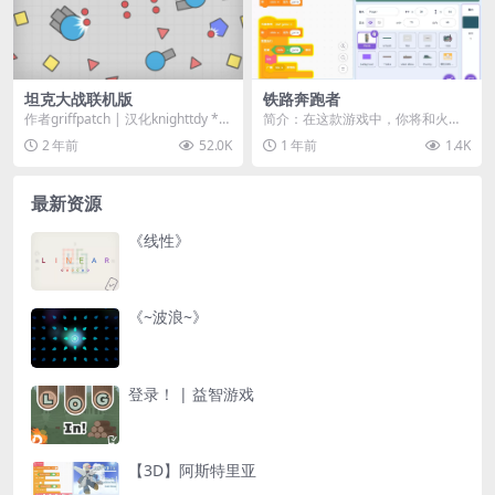
坦克大战联机版
铁路奔跑者
作者griffpatch | 汉化knighttdy **
简介：在这款游戏中，你将和火车
** 控制 / 键位 ...
展开一场极速竞赛！目标只有一
2 年前
52.0K
1 年前
1.4K
个：在火车到达终点前跑...
最新资源
《线性》
《~波浪~》
登录！ | 益智游戏
【3D】阿斯特里亚