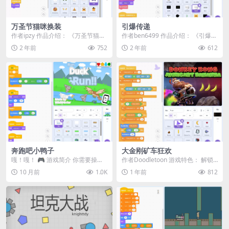
万圣节猫咪换装
引爆传递
作者ipzy 作品介绍： 《万圣节猫咪
作者ben6499 作品介绍： 《引爆传
换装 (Halloween Cat Dre...
递》是一款自制AI陪玩游戏，灵感
2 年前
752
2 年前
612
源自经典...
奔跑吧小鸭子
大金刚矿车狂欢
嘎！嘎！ 🎮 游戏简介 你需要操控
作者Doodletoon 游戏特色：​​ 解锁
一只无辜的小鸭，在草原上不断奔
独特皮肤，收集香蕉，冲击最高
10 月前
1.0K
1 年前
812
跑，努力生存下去...
分！ ...