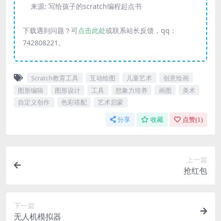
来源:
写给孩子的scratch编程起点书
下载遇到问题？可
点击此处
或联系站长反馈，qq：
742808221。
Scratch教育工具
互动绘图
儿童艺术
创意绘画
图形编辑
图形设计
工具
想象力培养
画图
美术
自定义创作
色彩搭配
艺术启蒙
分享
收藏
点赞(
1
)
上一篇
抢红包
下一篇
无人机模拟器