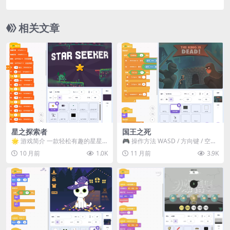
相关文章
星之探索者
国王之死
🌟 游戏简介 一款轻松有趣的星星
🎮 操作方法 WASD / 方向键 / 空
收集与跳跃闯关游戏。在限时挑战
格 → 移动 按住 ⇧ → 可变高度跳...
10 月前
1.0K
11 月前
3.9K
中穿越平台、收集星...