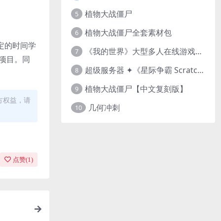
植物大战僵尸
5
植物大战僵尸全套素材包
6
定的时间学
《我的世界》大型多人在线游戏（MMO）v1.7
7
的项目。同
超级服务器 ✦《星际争霸 Scratch（经典版本）》
8
植物大战僵尸【中文复刻版】
9
方权益，请
几何冲刺
10
点赞(
1
)