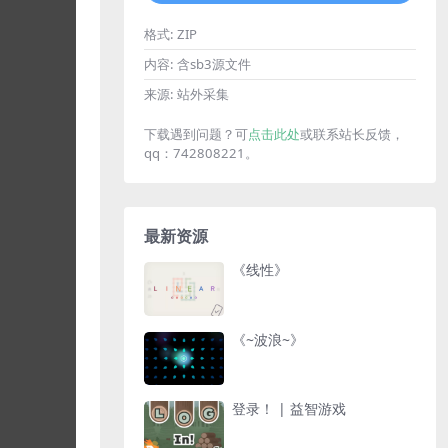
格式:
ZIP
内容:
含sb3源文件
来源:
站外采集
下载遇到问题？可
点击此处
或联系站长反馈，
qq：742808221。
最新资源
《线性》
《~波浪~》
登录！ | 益智游戏