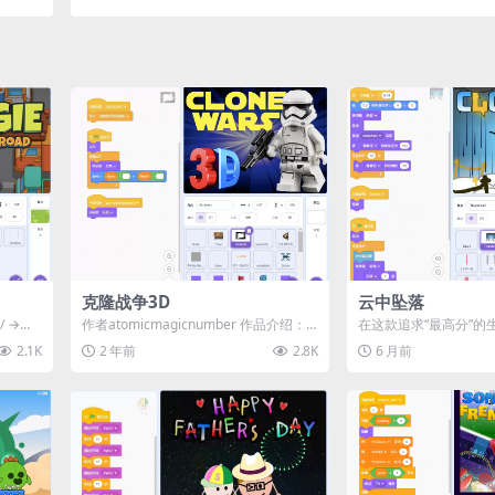
克隆战争3D
云中坠落
/ →）
作者atomicmagicnumber 作品介绍：
在这款追求“最高分”的
上方
《克隆战争3D (Clone...
腾挪，躲避从天而降的
2.1K
2 年前
2.8K
6 月前
///...