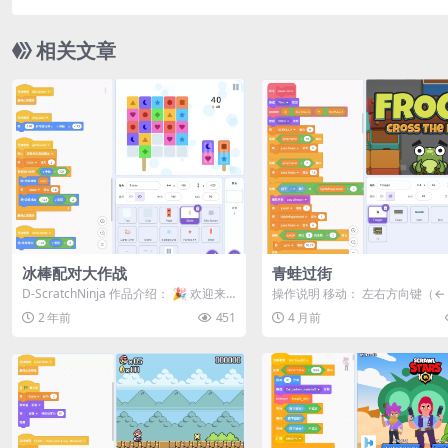
相关文章
冰棒配对大作战
青蛙过街
D-ScratchNinja 作品介绍： 🎉 欢迎来
操作说明 移动： 左右方向键（← 
到《冰棒配对大作战》！ 🍦 ...
控制青蛙左右移动 跳跃前进： 按
2 年前
451
4 月前
向...