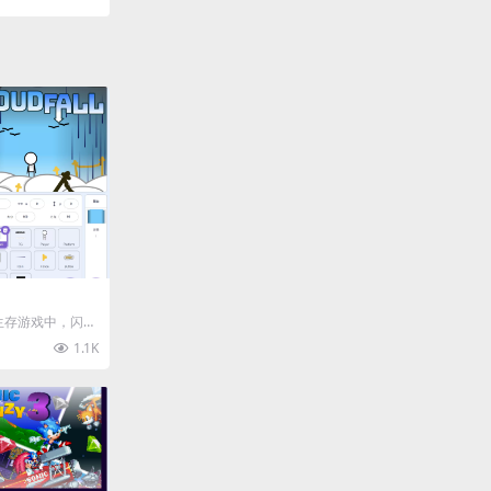
生存游戏中，闪转
障碍物吧！ O
1.1K