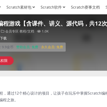
Scratch素材包
Scratch软件
Scratch赛事文档
tch编程游戏【含课件、讲义、源代码，共12
会员专区
教程/文档
1.0K
下载
:
9.9金币
赞助会员:
免费
永久会员:
免费
载权限
程，通过12个精心设计的项目，让孩子在玩乐中掌握Scratch
启编程之旅。