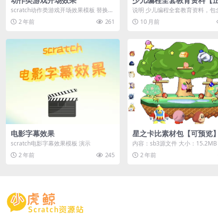
权】
scratch动作类游戏开场效果模板 替换素
说明 少儿编程全套教育资料，包
材以符合作品主题 演示
培机构全套运营资料 教学培训课
2 年前
261
10 月前
...
电影字幕效果
星之卡比素材包【可预览
scratch电影字幕效果模板 演示
内容：sb3源文件 大小：15.2MB
式：本地下载 游客购买后无需登录即
2 年前
245
2 年前