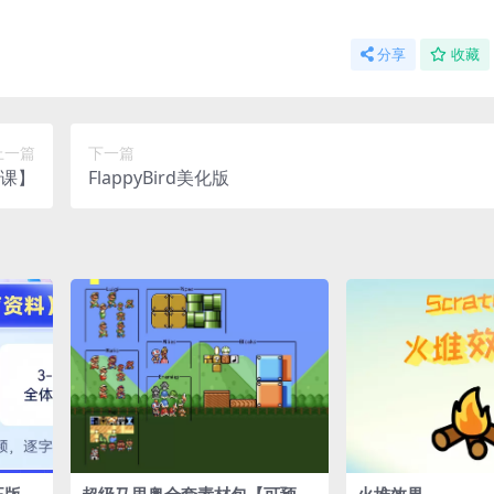
分享
收藏
上一篇
下一篇
次课】
FlappyBird美化版
正版授
超级马里奥全套素材包【可预
火堆效果