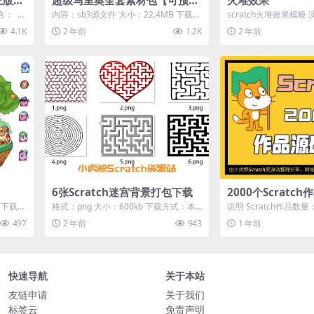
览】
含： 教
内容：sb3源文件 大小：22.4MB 下载方
scratch火堆效果模板 
程资料
式：本地下载 游客购买后无需登录即...
4.1K
2 年前
1.2K
2 年前
】
6张Scratch迷宫背景打包下载
2000个Scratc
 下载方
格式：png 大小：600kb 下载方式：本
说明 Scratch作品数量
...
地高速下载 游客购买后无需登录即可
GB 下载方式：百度网盘 
497
2 年前
943
1 年前
直...
快速导航
关于本站
友链申请
关于我们
标签云
免责声明