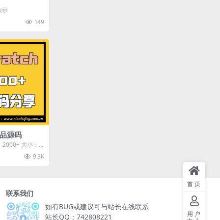
演示
149
h作品源码
：2000+ 大小：5
游客...
9.3K
首页
联系我们
如有BUG或建议可与站长在线联系
用户
站长QQ：742808221