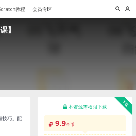
Scratch教程
会员专区
次课】
下载
本资源需权限下载
编程技巧。配
9.9
金币