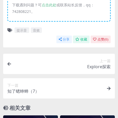
下载遇到问题？可
点击此处
或联系站长反馈，qq：
742808221。
提示音
音效
分享
收藏
点赞(
0
)
上一篇
Explore探索
下一篇
知了蟋蟀蝉（7）
相关文章