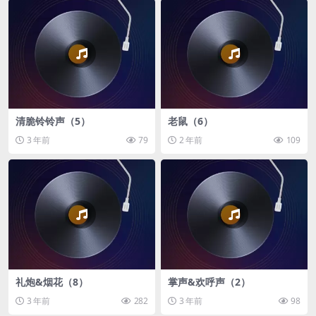
清脆铃铃声（5）
老鼠（6）
3 年前
79
2 年前
109
礼炮&烟花（8）
掌声&欢呼声（2）
3 年前
282
3 年前
98