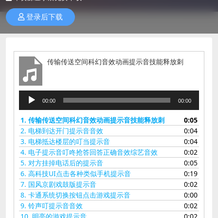
登录后下载
传输传送空间科幻音效动画提示音技能释放刺
音
00:00
00:00
频
播
1.
传输传送空间科幻音效动画提示音技能释放刺
0:05
放
2.
电梯到达开门提示音音效
0:04
器
3.
电梯抵达楼层的叮当提示音
0:04
4.
电子提示音叮咚抢答回答正确音效综艺音效
0:02
5.
对方挂掉电话后的提示音
0:05
6.
高科技UI点击各种类似手机提示音
0:19
7.
国风京剧戏鼓版提示音
0:02
8.
卡通系统切换按钮点击游戏提示音
0:00
9.
铃声叮提示音音效
0:02
10.
明亮的游戏提示音
0:02