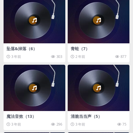
坠落&掉落（6）
青蛙（7）
3 年前
303
2 年前
877
魔法音效（13）
清脆当当声（5）
3 年前
296
3 年前
75