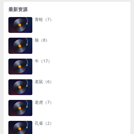
最新资源
青蛙（7）
狼（8）
牛（17）
老鼠（6）
老虎（7）
孔雀（2）