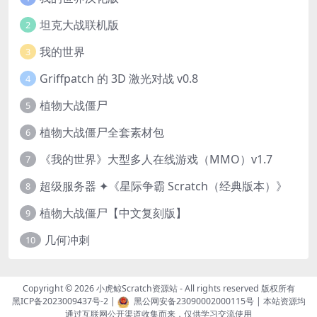
坦克大战联机版
2
我的世界
3
Griffpatch 的 3D 激光对战 v0.8
4
植物大战僵尸
5
植物大战僵尸全套素材包
6
《我的世界》大型多人在线游戏（MMO）v1.7
7
超级服务器 ✦《星际争霸 Scratch（经典版本）》
8
植物大战僵尸【中文复刻版】
9
几何冲刺
10
Copyright © 2026
小虎鲸Scratch资源站
- All rights reserved 版权所有
黑ICP备2023009437号-2
|
黑公网安备23090002000115号
| 本站资源均
通过互联网公开渠道收集而来，仅供学习交流使用