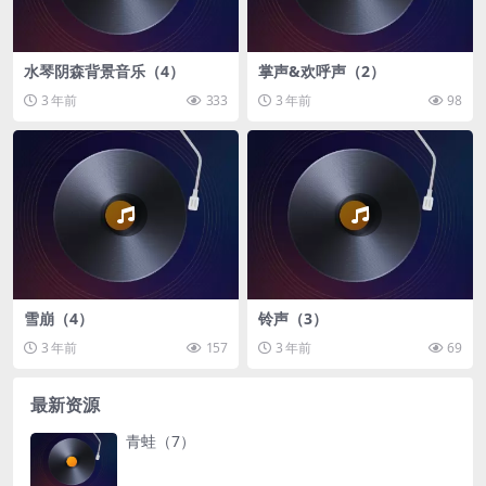
水琴阴森背景音乐（4）
掌声&欢呼声（2）
3 年前
333
3 年前
98
雪崩（4）
铃声（3）
3 年前
157
3 年前
69
最新资源
青蛙（7）