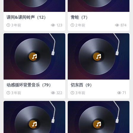
课间&课间铃声（12）
青蛙（7）
3 年前
123
2 年前
874
动感循环背景音乐（79）
切东西（9）
3 年前
322
3 年前
71