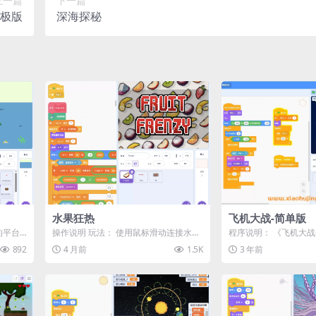
上一篇
下一篇
终极版
深海探秘
水果狂热
飞机大战-简单版
的平台
操作说明 玩法： 使用鼠标滑动连接水果
程序说明： 《飞机大战
，在睡
消除规则： 将 3 个或以上 相同水果连...
基于Scratch平台开
892
4 月前
1.5K
3 年前
戏...