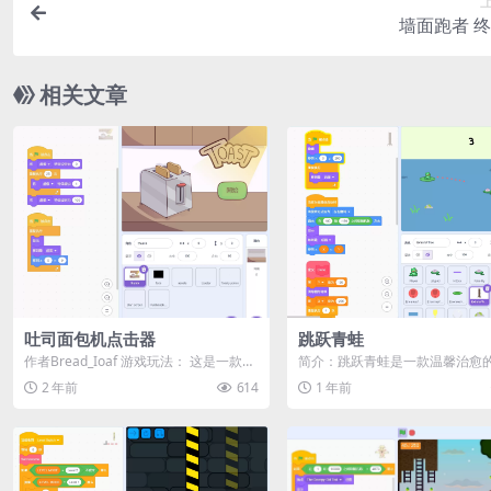
墙面跑者 
相关文章
吐司面包机点击器
跳跃青蛙
作者Bread_Ioaf 游戏玩法： 这是一款关
简介：跳跃青蛙是一款温馨治愈
于吐司面包制作的点击器游戏！你可...
跳跃类游戏，你将扮演一只青蛙
2 年前
614
1 年前
莲之间跳跃前...