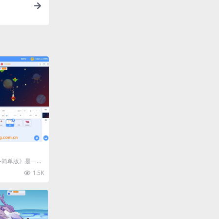
-简单版》是一个
发的入门级射击游
1.5K