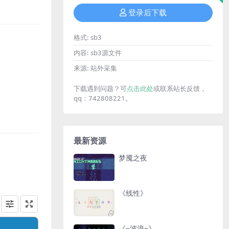
登录后下载
格式:
sb3
内容:
sb3源文件
来源:
站外采集
下载遇到问题？可
点击此处
或联系站长反馈，
qq：742808221。
最新资源
梦魇之夜
《线性》
《~波浪~》