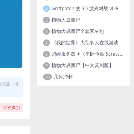
Griffpatch 的 3D 激光对战 v0.8
4
植物大战僵尸
5
植物大战僵尸全套素材包
6
《我的世界》大型多人在线游戏（MMO）v1.7
7
超级服务器 ✦《星际争霸 Scratch（经典版本）》
8
植物大战僵尸【中文复刻版】
9
几何冲刺
10
方权益，请
点赞(
1
)