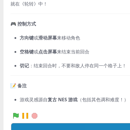
就在《轮转》中！
🎮 控制方式
方向键
或
滑动屏幕
来移动角色
空格键
或
点击屏幕
来结束当前回合
切记
：结束回合时，不要和敌人停在同一个格子上！
📝 备注
游戏灵感源自
复古 NES 游戏
（包括其色调和难度！）