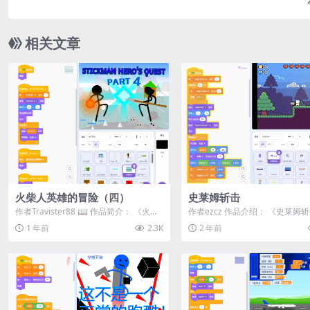
相关文章
火柴人英雄的冒险（四）
史莱姆斩击
作者Travister88 📖 作品简介：​ 《火柴
作者ezcz 作品介绍： 《史莱姆斩击 
人英雄的冒险》第四部分将带你...
me Slash)》是一款基于滚...
1 年前
2.3K
2 年前