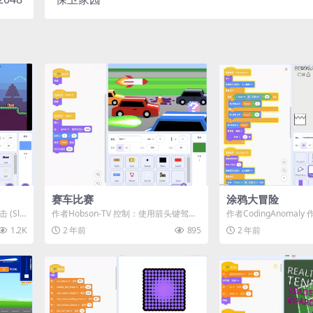
赛车比赛
涂鸦大冒险
(Sli
作者Hobson-TV 控制：使用箭头键驾
作者CodingAnomaly 
驶，Z键使用道具，X键放大视图 你能
迎来到《涂鸦大冒险》！ 🏃
1.2K
2 年前
895
2 年前
获...