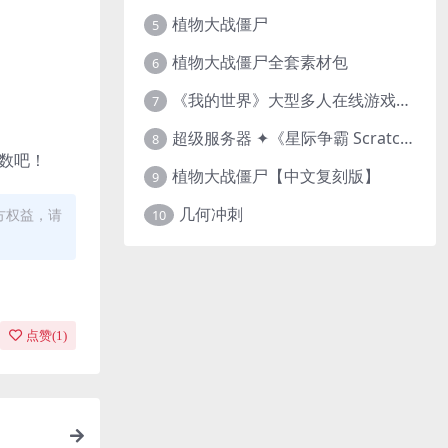
植物大战僵尸
5
植物大战僵尸全套素材包
6
《我的世界》大型多人在线游戏（MMO）v1.7
7
超级服务器 ✦《星际争霸 Scratch（经典版本）》
8
分数吧！
植物大战僵尸【中文复刻版】
9
几何冲刺
方权益，请
10
点赞(
1
)