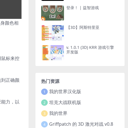
登录！ | 益智游戏
自身颜色相
【3D】阿斯特里亚
v. 1.0.1 (3D) KRR 游戏引擎
开发版
用鼠标来控
跳到正确颜
热门资源
我的世界汉化版
1
应能力，以
坦克大战联机版
2
我的世界
3
Griffpatch 的 3D 激光对战 v0.8
4