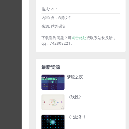
格式:
ZIP
内容:
含sb3源文件
来源:
站外采集
下载遇到问题？可
点击此处
或联系站长反馈，
qq：742808221。
最新资源
梦魇之夜
《线性》
《~波浪~》