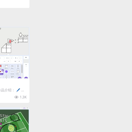
作品介绍： 🖊️ 欢
‍...
1.3K