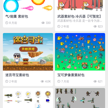
气/能量 素材包
武器素材包-冷兵器【可预览】
武器素材包-冷兵器 是一款专为游戏
8 月前
330
开发者和动画创作者设计的素材
2 年前
823
包，包含多种精美的...
迷宫寻宝素材包
宝可梦像素素材包
2 年前
4.0K
7 月前
621