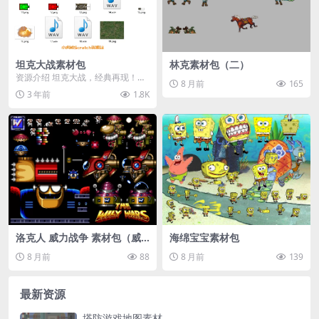
坦克大战素材包
林克素材包（二）
资源介绍 坦克大战，经典再现！小
8 月前
165
虎鲸Scratch资源站为你带来一套完
3 年前
1.8K
整的坦克大...
洛克人 威力战争 素材包（威
海绵宝宝素材包
利博士）
8 月前
88
8 月前
139
最新资源
塔防游戏地图素材