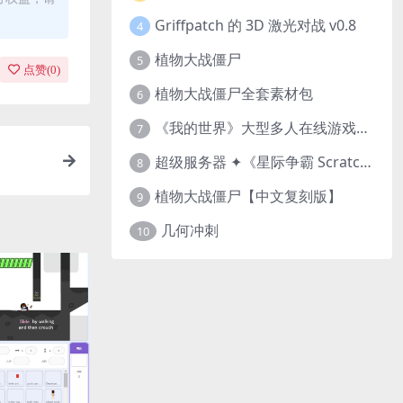
Griffpatch 的 3D 激光对战 v0.8
4
植物大战僵尸
5
点赞(
0
)
植物大战僵尸全套素材包
6
《我的世界》大型多人在线游戏（MMO）v1.7
7
超级服务器 ✦《星际争霸 Scratch（经典版本）》
8
植物大战僵尸【中文复刻版】
9
几何冲刺
10