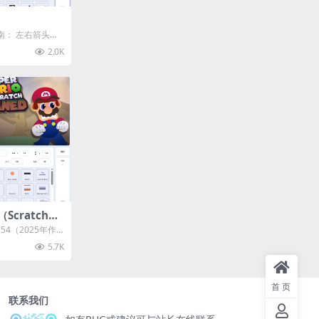
指南： 左右箭头键
2.0K
cratch特
254（2025年作
《毁灭版...
5.7K
首页
联系我们