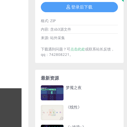
登录后下载
格式:
ZIP
内容:
含sb3源文件
来源:
站外采集
下载遇到问题？可
点击此处
或联系站长反馈，
qq：742808221。
最新资源
梦魇之夜
《线性》
《~波浪~》