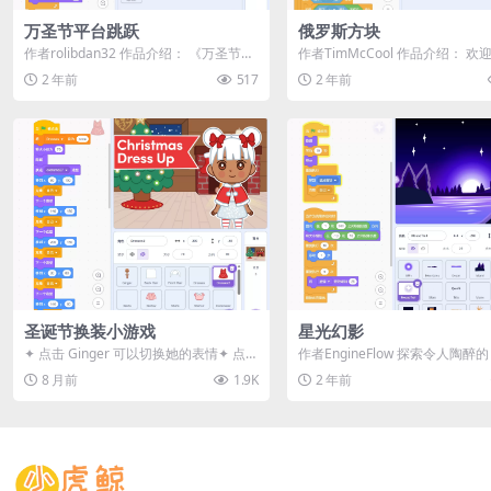
万圣节平台跳跃
俄罗斯方块
作者rolibdan32 作品介绍： 《万圣节平
作者TimMcCool 作品介绍： 欢
台跳跃 (Halloween &...
俄罗斯方块！🎮 这是一个基于Scr.
2 年前
517
2 年前
圣诞节换装小游戏
星光幻影
✦ 点击 Ginger 可以切换她的表情✦ 点击
作者EngineFlow 探索令人陶醉
她的头发和刘海可以更换发型✦ 打...
幻影》，一款充满艺术气息的视觉效
8 月前
1.9K
2 年前