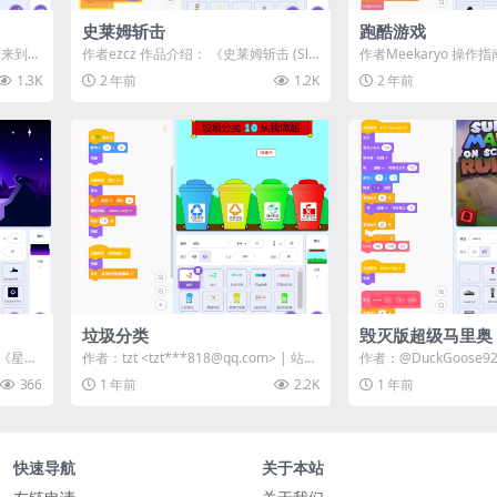
史莱姆斩击
跑酷游戏
迎来到
作者ezcz 作品介绍： 《史莱姆斩击 (Sli
作者Meekaryo 操作
..
me Slash)》是一款基于滚...
– 移动 上箭头 &#...
1.3K
2 年前
1.2K
2 年前
垃圾分类
毁灭版超级马里奥（S
别版）
的《星光
作者：tzt <tzt***818@qq.com> | 站内
作者：@DuckGoose9
果...
用户投稿...
品） 游戏简介 欢迎来到
366
1 年前
2.2K
1 年前
快速导航
关于本站