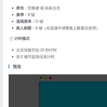
​射击​
​：空格键 或 鼠标点击
​换弹​
​：R 键
​选项菜单​
​：O 键
​敌人刷新​
​：K 键（在选项中调整敌人数量后使用）
​⏱️ 计时模式​
点击绿旗开始 20 秒计时
按 E 键可提前结束计时
预览