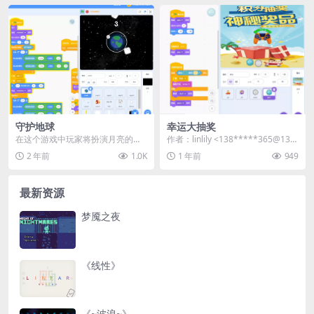
守护地球
幸运大抽奖
在这个游戏中玩家将扮演月亮的角
作者：linlily <138*****365@139.
色，守护地球不被陨石攻击。 点击
com> |...
2 年前
1.0K
1 年前
949
鼠标左键加速，按空...
最新资源
梦魇之夜
《线性》
《~波浪~》