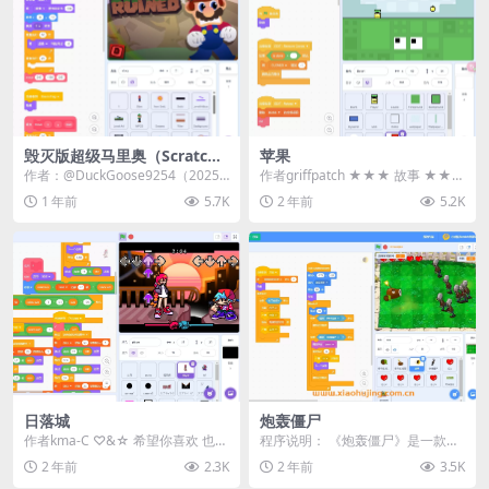
毁灭版超级马里奥（Scratch
苹果
特别版）
作者：@DuckGoose9254（2025
作者griffpatch ★★★ 故事 ★★
年作品） 游戏简介 欢迎来到《毁灭
★ 微观经理，在他渴望获得金苹果
1 年前
5.7K
2 年前
5.2K
版...
的力...
日落城
炮轰僵尸
作者kma-C ♡&☆ 希望你喜欢 也希
程序说明： 《炮轰僵尸》是一款基
望你关注 希望你能分享 作品演示
于Scratch平台制作的游戏程序，它
2 年前
2.3K
2 年前
3.5K
采用了植物...