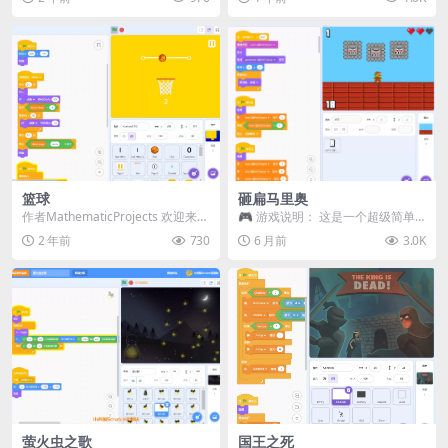
含了使用...
过生动的动...
篮球
砸扁马里奥
作者MathematicProjects 欢迎来到
🎮 游戏说明： 这是一个超级简单
Ball Bounce，这是...
的小游戏： 👉 只需点击其中一个
2 年前
730
6 月前
3.0K
铁锤来砸扁马里奥...
萤火虫之歌
国王之死