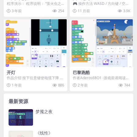
程序演示： 程序说明： “萤火虫之
🎮 操作方法 WASD / 方向键 / 空
歌”是一个基于Scra...
格 → 移动 按住 ⇧ → 可变高度跳...
3 年前
254
11 月前
3.9K
开灯
巴黎跑酷
作品介绍​ 按下任意键使电缆下降 电
作者Aderos68O1 -游戏前请阅读说
缆必须精准对准插座位置才能通电
明 -随便玩玩，享受乐趣，这里没有
1 年前
886
2 年前
744
收集所有插座...
规则...
最新资源
梦魇之夜
《线性》