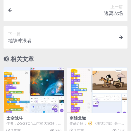
上一篇
逃离农场
下一篇
地铁冲浪者
相关文章
太空战斗
南辕北辙
作者：Z-Scratch工作室 大家好，这
作品介绍： 🧭 《南辕北辙》是一
是一个双人玩的项目。项目内部包
款基于Scratch的动画教学作品，通
2 年前
976
1 年前
1.0K