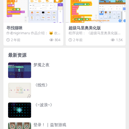
寻找猫咪
超级马里奥美化版
作者nigirimaru 作品介绍： 🐱 欢
程序说明： 《超级马里奥美化版》
迎来到《寻找猫咪》！ 在这款趣味
是一个基于Scratch平台制作的经典
2 年前
804
2 年前
1.5K
十足...
游戏重构项...
最新资源
梦魇之夜
《线性》
《~波浪~》
登录！ | 益智游戏