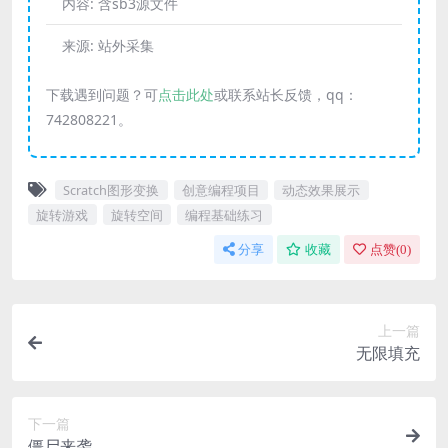
内容:
含sb3源文件
来源:
站外采集
下载遇到问题？可
点击此处
或联系站长反馈，qq：
742808221。
Scratch图形变换
创意编程项目
动态效果展示
旋转游戏
旋转空间
编程基础练习
分享
收藏
点赞(
0
)
上一篇
无限填充
下一篇
僵尸来袭