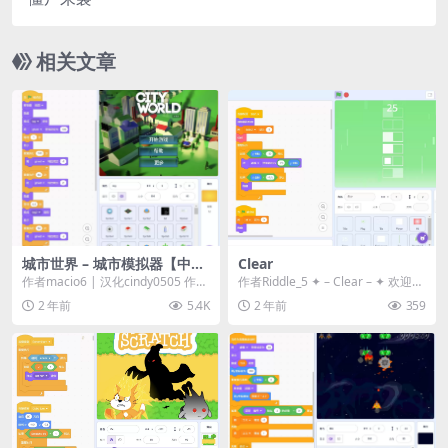
相关文章
城市世界 – 城市模拟器【中文
Clear
版】
作者macio6 | 汉化cindy0505 作品
作者Riddle_5 ✦ – Clear – ✦ 欢迎
介绍 🌟 体验 Scratch...
来...
2 年前
5.4K
2 年前
359