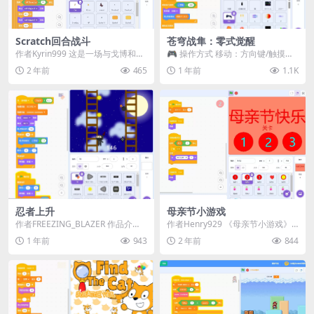
Scratch回合战斗
苍穹战隼：零式觉醒​
作者Kyrin999 这是一场与戈博和斯
🎮 操作方式​​ 移动：方向键/触摸屏
克拉奇的RPG战斗。 有10种不同的
射击：Z键 合体：X键（与僚机重合
2 年前
465
1 年前
1.1K
攻击...
时） ...
忍者上升
母亲节小游戏
作者FREEZING_BLAZER 作品介
作者Henry929 《母亲节小游戏》
绍： 🔼 躲避炸弹，收集金币，挑
是一款温馨感人的Scratch作品，专
1 年前
943
2 年前
844
战极限...
为庆...