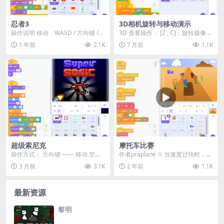
忍者3
3D相机旋转与移动演示
操作说明 移动：WASD / 方向键 /
3D 查看操作： [Z , C]：旋转摄像机
手机点击屏幕 攻击：空格键 或 鼠
W：向前移动 S：向后移动 A：向...
1 年前
2.1K
7 月前
1.1K
标点...
超级索尼克
摩托车比赛
操作方式： 方向键 —— 移动 空
作者praplane ※ 当速度过快时，请
格 —— 射击 游戏玩法： 躲避导弹
减小速度控制。（反之，当速度过
3 月前
3.1K
2 年前
1.1K
收集强化...
慢时，请...
最新资源
黎明