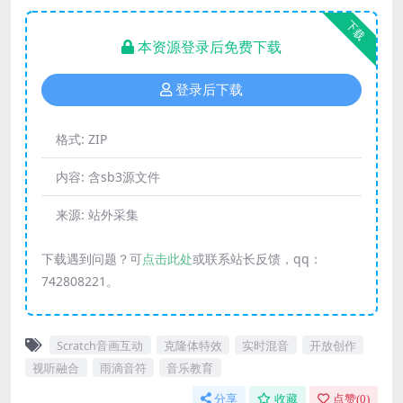
下载
本资源登录后免费下载
登录后下载
格式:
ZIP
内容:
含sb3源文件
来源:
站外采集
下载遇到问题？可
点击此处
或联系站长反馈，qq：
742808221。
Scratch音画互动
克隆体特效
实时混音
开放创作
视听融合
雨滴音符
音乐教育
分享
收藏
点赞(
0
)