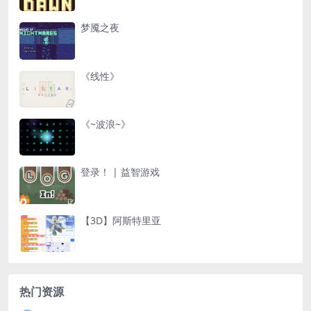
梦魇之夜
《线性》
《~波浪~》
登录！ | 益智游戏
【3D】阿斯特里亚
热门资源