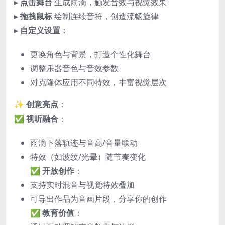
▸
点击舞台
生成雨滴，触发音效与视觉效果
▸
拖拽鼠标
绘制连续音符，创造流畅旋律
▸
自定义设置
：
更换角色与背景，打造个性化舞台
调整乐器音色与音效参数
对克隆体应用不同特效，丰富视觉层次
✨
创意亮点
：
✅
视听融合
：
雨滴下落轨迹与音高/音量联动
特效（如波纹/光晕）随节奏变化
✅
开放创作
：
支持实时混音与视觉特效叠加
可导出作品为音画片段，分享你的创作
✅
教育价值
：