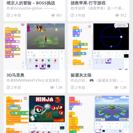
维京人的冒险 – BOSS挑战
拯救苹果-打字游戏
作者ViciousDin-goose ———...
程序说明 《拯救苹果》是一个基于
Scratch平台开发的打字练习游戏。
2 年前
661
3 年前
912
在这个游戏...
3D马里奥
躲避灰太狼
作者BNNMN444TvTest 欢迎来到
作品介绍： 🎮 《躲避灰太狼》 是
《3D马里奥》！这是一款创新的3D
一款简单有趣的游戏，玩家需要帮
2 年前
1.3K
2 年前
1.3K
平台...
助喜羊羊躲避灰太...