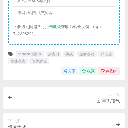
内容:
含sb3源文件
来源:
站内用户投稿
下载遇到问题？可
点击此处
或联系站长反馈，qq：
742808221。
scratch小游戏
反应力
挑战
益智游戏
精准度
趣味游戏
闯关游戏
分享
收藏
点赞(
0
)
上一篇
新年抓福气
下一篇
坦克大战