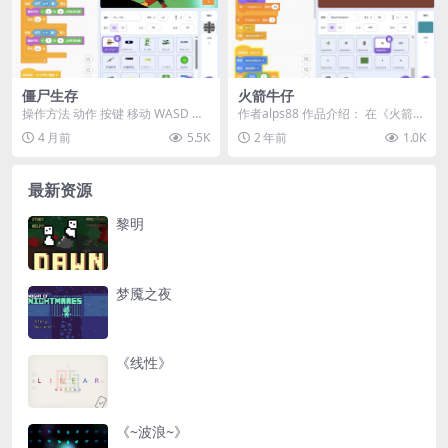
僵尸生存
火箭牛仔
操作方法 动作 按键 移动 WASD 键
作者alps88 作品介绍： 在《火箭牛
换弹 R 键 射击 鼠标点击 医疗包 ...
仔》中，你将成为一位掌握强大武
4 月前
5.5K
2 年前
1.0K
器的牛仔，...
最新资源
黎明
梦魇之夜
《线性》
《~波浪~》