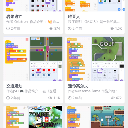
岩浆逃亡
吃豆人
作者-Orbitron- 作品介绍： 💥 欢迎
程序说明 《吃豆人》是一款经典的
来到《岩浆逃亡》，一场炽热的生
益智游戏，在这个游戏中，玩家将
2 年前
874
2 年前
1.0K
存挑...
控制一个黄色的吃豆...
交通规划
迷你高尔夫
作者JSO 🎮 作品简介： 在《交通规
作者awesome-llama 作品介绍：
划》这款Scratch作品中，你将扮演
《迷你高尔夫》是一款24关的趣味
2 年前
1.1K
2 年前
672
一位...
高尔...