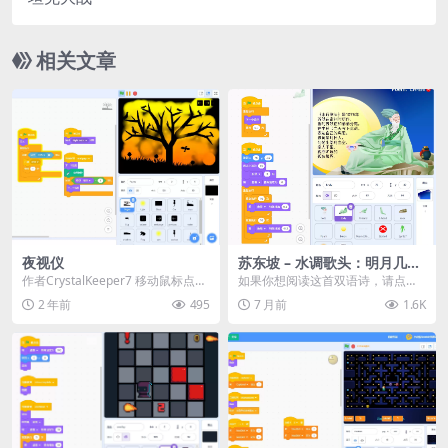
相关文章
夜视仪
苏东坡 – 水调歌头：明月几时
有
作者CrystalKeeper7 移动鼠标点亮
如果你想阅读这首双语诗，请点击
图片 （当前共有19张图片） 按空...
右上角的标签。 点击“X”按钮关闭。
2 年前
495
7 月前
1.6K
背景音乐《古...