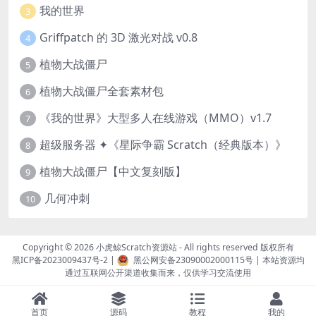
我的世界
3
Griffpatch 的 3D 激光对战 v0.8
4
植物大战僵尸
5
植物大战僵尸全套素材包
6
《我的世界》大型多人在线游戏（MMO）v1.7
7
超级服务器 ✦《星际争霸 Scratch（经典版本）》
8
植物大战僵尸【中文复刻版】
9
几何冲刺
10
Copyright © 2026
小虎鲸Scratch资源站
- All rights reserved 版权所有
黑ICP备2023009437号-2
|
黑公网安备23090002000115号
| 本站资源均
通过互联网公开渠道收集而来，仅供学习交流使用
首页
源码
教程
我的