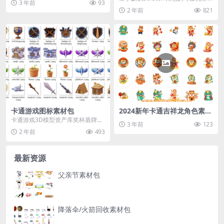
3 年前
93
包 大小：2.57MB
2 年前
821
卡通游戏图标素材包
2024新年卡通吉祥龙角色素材
包（四）
卡通游戏3D模型资产库奖杯盾牌房
3 年前
123
子PNG免扣透明图标素材包
2 年前
493
最新资源
父亲节素材包
降落伞/火箭回收素材包