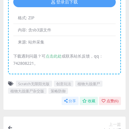
登录后下载
格式:
ZIP
内容:
含sb3源文件
来源:
站外采集
下载遇到问题？可
点击此处
或联系站长反馈，qq：
742808221。
Scratch无限阳光版
创意玩法
植物大战僵尸
植物大战僵尸杂交版
策略防御
分享
收藏
点赞(
6
)
上一篇