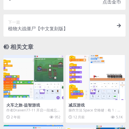
点击金币
下一篇
植物大战僵尸【中文复刻版】
相关文章
火车之旅-益智游戏
减压游戏
作者Draiveri77-11 开启一段难忘的
操作方法 Space 空格键：枪 1：大
火车之旅，穿越6个不同的世界，挑
炮 2：龟派气功 3：炸弹 4：剑
2 年前
952
12 月前
5.1K
战...
5：...