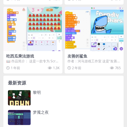
品，包含三...
家通过按...
吃西瓜乘法游戏
友善的鲨鱼
📖 作品简介：​ 这是一款专为 Scrat
作者：河马游戏工作室 这是“友善鲨
ch 初学者设计的教学作品，通过吃
鱼”游戏！ 吓跑那些接近危险的游泳
1 年前
1.3K
2 年前
765
西瓜...
者！ 并尽量...
最新资源
黎明
梦魇之夜