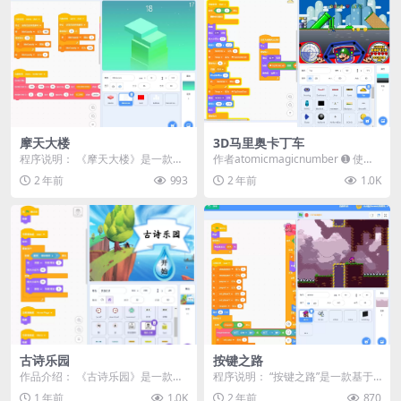
摩天大楼
3D马里奥卡丁车
程序说明： 《摩天大楼》是一款使
作者atomicmagicnumber ➊ 使用
用Scratch平台制作的挑战类小游
箭头键、WASD键或移动设备！ ...
2 年前
993
2 年前
1.0K
戏。在游戏中...
古诗乐园
按键之路
作品介绍： 《古诗乐园》是一款结
程序说明： “按键之路”是一款基于S
合Scratch编程和古诗学习的互动作
cratch平台开发的简单小游戏。玩
1 年前
1.0K
2 年前
870