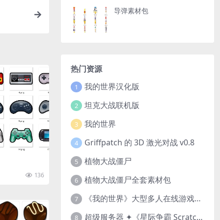
导弹素材包
热门资源
我的世界汉化版
1
坦克大战联机版
2
我的世界
3
Griffpatch 的 3D 激光对战 v0.8
4
植物大战僵尸
5
136
植物大战僵尸全套素材包
6
《我的世界》大型多人在线游戏（MMO）v1.7
7
超级服务器 ✦《星际争霸 Scratch（经典版本）》
8