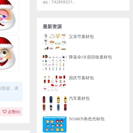
qq：742808221。
最新资源
父亲节素材包
降落伞/火箭回收素材包
国庆节素材包
方权益，请
汽车素材包
点赞(
0
)
Scratch角色光标包