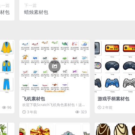
上一篇
下一篇
材包
蜡烛素材包
飞机素材包
游戏手柄素材包
欢迎下载Scratch飞机角色素材包！这里
96
2 年前
有26个精美的飞机图片，为您的创意项
3 年前
323
目...