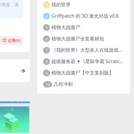
我的世界
方权益，请
3
Griffpatch 的 3D 激光对战 v0.8
4
植物大战僵尸
5
植物大战僵尸全套素材包
6
点赞(
0
)
《我的世界》大型多人在线游戏（MMO）v1.7
7
超级服务器 ✦《星际争霸 Scratch（经典版本）》
8
植物大战僵尸【中文复刻版】
9
几何冲刺
10