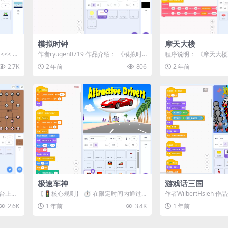
模拟时钟
摩天大楼
<< 玩
作者ryugen0719 作品介绍： 《模拟时
程序说明： 《摩天大楼
钟》是一款模拟现实时钟运作的程序，...
atch平台制作的挑战
2.7K
2 年前
806
2 年前
中...
极速车神
游戏话三国
平台上精
【🚦核心规则】 ⏱️ 在限定时间内通过
作者WilbertHsieh
地将中
检查点 ➕ 剩余时间将转化为额外奖励
三国》是一款结合动画与
2.6K
1 年前
3.4K
1 年前
🛣️...