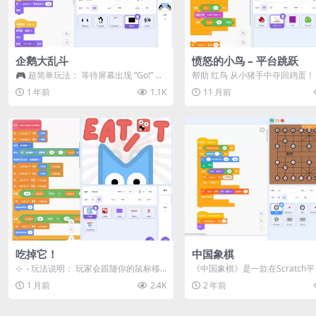
企鹅大乱斗
愤怒的小鸟 – 平台跳跃
🎮 超简单玩法：​​ 等待屏幕出现 ​​”Go!”​​ ...
帮助 红鸟 从小猪手中夺回鸡蛋！ <
法说明 >&...
1 年前
1.1K
11 月前
吃掉它！
中国象棋
⊹ ࣪ ˖ 玩法说明： 玩家会跟随你的鼠标移
《中国象棋》是一款在Scratch
动 目标是吃掉其他方块，变得比整个
心打造的互动学习游戏，它巧妙
1 月前
2.4K
2 年前
地...
国传...