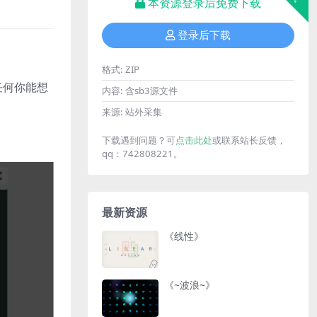
本资源登录后免费下载
登录后下载
格式:
ZIP
任何你能想
内容:
含sb3源文件
来源:
站外采集
下载遇到问题？可
点击此处
或联系站长反馈，
qq：742808221。
最新资源
《线性》
《~波浪~》