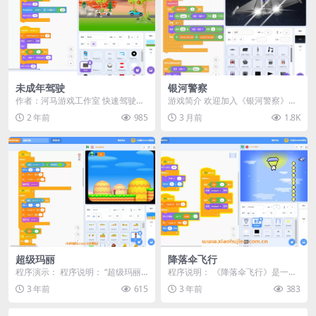
未成年驾驶
银河警察
作者：河马游戏工作室 快速驾驶以
游戏简介 欢迎加入《银河警察》
获得积分：3 使用你最喜欢的按键
——你将扮演星际警察部队中一名
2 年前
985
3 月前
1.8K
来玩 （每个关卡...
虽是新兵但身手不凡的...
超级玛丽
降落伞飞行
程序演示： 程序说明： “超级玛丽”
程序说明： 《降落伞飞行》是一个
是一个经典的电子游戏，深受玩家
基于Scratch平台开发的趣味游戏。
3 年前
615
3 年前
383
喜爱。使用Sc...
在游戏中，...