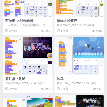
西游记-大战蜘蛛精
植物大战僵尸
一个西游记主题的动画作品，适合
作者manh_noob ​📖 作品简介：​ 这
做教学案例。 《西游记-大战蜘蛛
是一款灵感来源于经典游戏《植物
2 年前
589
1 年前
9.8K
精》是一款充满趣味...
大战...
霓虹桌上足球
冰鸟
作者kevin_eleven_1234 作品介
作者Cool_ScratcherDude 说明： ·
绍： 《霓虹桌上足球》是一款节奏
使用箭头键左右移动 · 避...
2 年前
650
2 年前
447
紧...