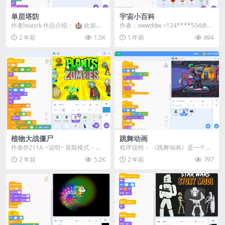
单层塔防
宇宙小百科
作者louisrk 作品介绍： 🏰 欢迎来
作者：xwwddw <124****504@q
到《单层塔防》！ 这是一款为 Pix
q.com> | 站内...
2 年前
1.5K
1 年前
694
e...
植物大战僵尸
跳舞动画
作者@211A ~说明~ 冒险模式：通
程序说明： 《跳舞动画》是一个使
关所有关卡 生存模式：尽可能长时
用Scratch平台制作的简单动画程
2 年前
5.2K
2 年前
797
间地防守 ...
序。该程序通...