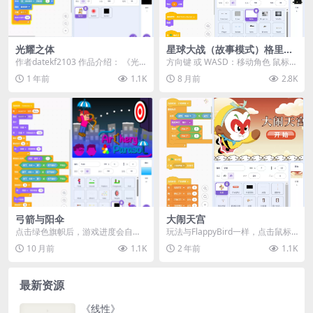
光耀之体
星球大战（故事模式）格里弗
斯舰入侵
作者datekf2103 作品介绍： 《光
方向键 或 WASD：移动角色 鼠标：
耀之体》是一款Scratch创意作
瞄准武器 鼠标点击：射击 空格键：
1 年前
1.1K
8 月前
2.8K
品，...
下蹲并隐...
弓箭与阳伞
大闹天宫
点击绿色旗帜后，游戏进度会自动
玩法与FlappyBird一样，点击鼠标
保存，可在标题画面查看保存代
控制孙悟空。 预览
10 月前
1.1K
2 年前
1.1K
码。按任意键继续剧情。...
最新资源
《线性》