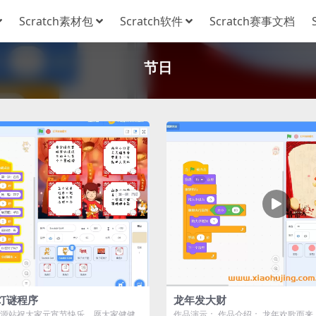
Scratch素材包
Scratch软件
Scratch赛事文档
节日
灯谜程序
龙年发大财
ch资源站祝大家元宵节快乐，愿大家健健
作品演示： 作品介绍： 龙年欢歌而