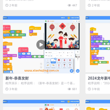
康康团团圆圆！ 本
2 年前
447
2 年前
新年-恭喜发财
2024龙年新
程序演示： 程序说明： 《新年-恭喜发财》是一个基于
程序说明： “20
Scratch平台制作的动画...
台制作的新年贺卡动
3 年前
661
3 年前