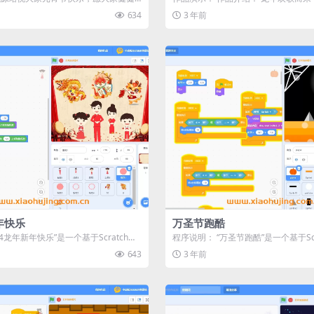
次给大家...
望与勃勃生机。愿小虎鲸Scra...
634
3 年前
年快乐
万圣节跑酷
24龙年新年快乐”是一个基于Scratch平
程序说明： “万圣节跑酷”是一个基于Sc
...
的跑酷游戏。在这个游戏...
643
3 年前