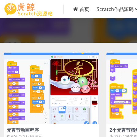
首页
Scratch作品源码
元宵节动画程序
2个元宵节猜
作者SumitraKan 演示
小虎鲸Scrat