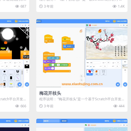
戏，灵感来源于流行的切水...
687
3 年前
1.4K
梅花开枝头
ratch平台开发
程序说明： “梅花开枝头”是一个基于Scratch平台开发
的动画程序，它将自然美...
666
3 年前
444