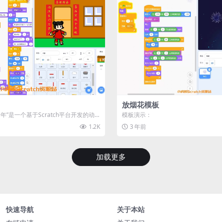
放烟花模板
年”是一个基于Scratch平台开发的动
模板演示：
过生动...
1.2K
3 年前
加载更多
快速导航
关于本站