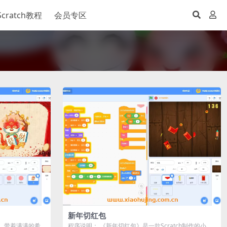
Scratch教程
会员专区
新年切红包
来，带着满满的希
程序说明： 《新年切红包》是一款Scratch制作的小游