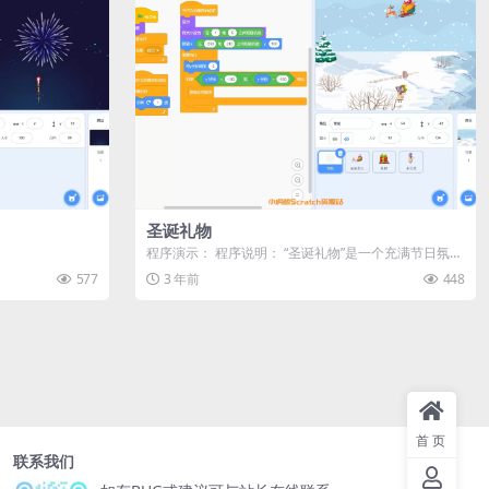
圣诞礼物
程序演示： 程序说明： “圣诞礼物”是一个充满节日氛围
的动画程序，通过Scrat...
577
3 年前
448
首页
联系我们