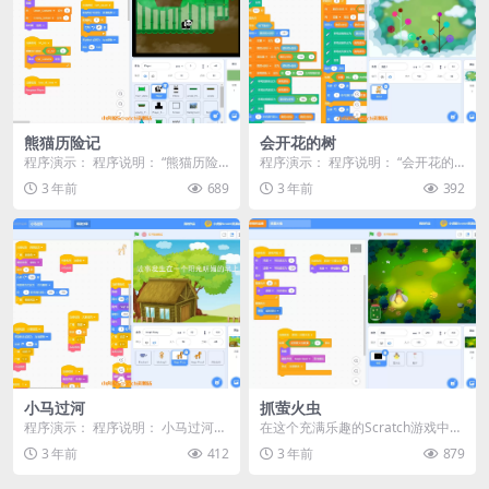
熊猫历险记
会开花的树
程序演示： 程序说明： “熊猫历险
程序演示： 程序说明： “会开花的
记”是一个基于Scratch编程平台的
树”是一个基于Scratch编程平台的
3 年前
689
3 年前
392
类似超级...
画图程序...
小马过河
抓萤火虫
程序演示： 程序说明： 小马过河是
在这个充满乐趣的Scratch游戏中，
一个基于Scratch编程平台的故事动
你将置身于一片宁静的草地上，与
3 年前
412
3 年前
879
画程序。...
闪烁的萤火虫...