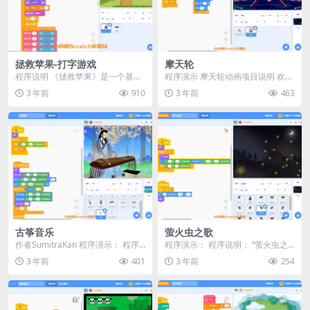
拯救苹果-打字游戏
摩天轮
程序说明 《拯救苹果》是一个基于
程序演示 摩天轮动画项目说明 欢迎
Scratch平台开发的打字练习游戏。
来到“摩天轮”项目！这是一个专为小
3 年前
910
3 年前
463
在这个游戏...
朋友设计的S...
古筝音乐
萤火虫之歌
作者SumitraKan 程序演示： 程序
程序演示： 程序说明： “萤火虫之
说明： 《古筝音乐》是一个使用Sc
歌”是一个基于Scra...
3 年前
401
3 年前
254
ra...