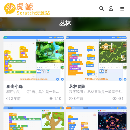
丛林
狙击小鸟
丛林冒险
程序说明： 《狙击小鸟》是一款基
程序说明： 丛林冒险是一款基于Sc
于Scratch平台制作的点击消除类入
ratch平台开发的经典探险游戏。在
2 年前
1.1K
3 年前
431
门游戏。在...
这个游戏中...