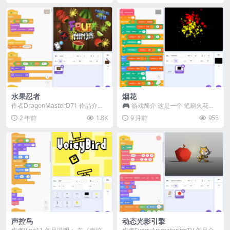
水果忍者
烟花
作者DragonMasterD71 作品介
🎮 游戏简介 这是一个 笔刷火花引
绍： 《水果忍者》是一款经典的切
擎 的演示！点击鼠标即可从光标位
2 年前
1.8K
9 月前
955
水果游...
置创建闪亮的火...
声控鸟
动态光影引擎