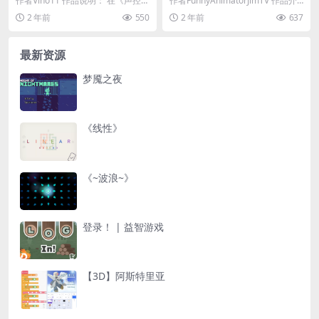
作者Vino11 作品说明： 在《声控
作者FunnyAnimatorJimTV 作品介
鸟》中，玩家通过声音来控制小鸟
绍： 《动态光影引擎》是一款视
2 年前
550
2 年前
637
的跳跃，带来...
觉...
最新资源
梦魇之夜
《线性》
《~波浪~》
登录！ | 益智游戏
【3D】阿斯特里亚