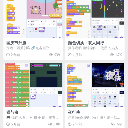
国庆节升旗
颜色切换：双人同行
作者：西瓜创客 🔗点击领取 ——
操作说明 旋转操作： 使用 左右方
西瓜创客趣味编程创作礼盒8件套，
向键（←/→） 或 A/D 键 进行旋转
2 年前
939
4 月前
1.7K
仅10.9元（...
核心...
猫与虫
夜行侠
🎮 操作说明： ← 和 → 键：左右移
作者ben6499 《夜行侠》是一款以
动 Z 键：跳跃 组合 ← → ↑ ↓ 键...
万圣节为主题的特制游戏，融合了
5 月前
3.0K
2 年前
799
惊悚与冒险元...