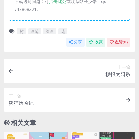
下载遇到问题？可
点击此处
或联系站长反馈，qq：
742808221。
树
画笔
绘画
花
分享
收藏
点赞(
0
)
上一篇
模拟太阳系
下一篇
熊猫历险记
相关文章