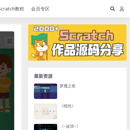
Scratch教程
会员专区
最新资源
梦魇之夜
《线性》
《~波浪~》