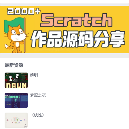
最新资源
黎明
梦魇之夜
《线性》