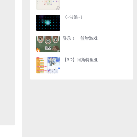
《~波浪~》
登录！ | 益智游戏
【3D】阿斯特里亚