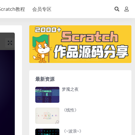
Scratch教程
会员专区
最新资源
梦魇之夜
《线性》
《~波浪~》