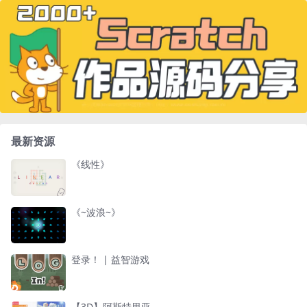
最新资源
《线性》
《~波浪~》
登录！ | 益智游戏
【3D】阿斯特里亚