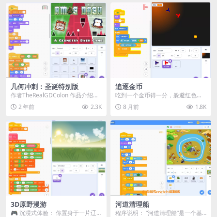
几何冲刺：圣诞特别版
追逐金币
作者TheRealGDColon 作品介绍：
吃到一个金币得一分，躲避红色飞
❄️ 欢迎来到《几何冲刺：圣诞特
机
2 年前
2.3K
8 月前
1.8K
别...
3D原野漫游
河道清理船
🎮 沉浸式体验：​​ 你置身于一片辽
程序说明： “河道清理船”是一个基