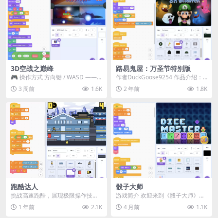
3D空战之巅峰
路易鬼屋：万圣节特别版
🎮 操作方式 方向键 / WASD ——
作者DuckGoose9254 作品介绍：
移动 Z / K —— 射击 / 攻击...
欢迎来到《路易鬼屋：万圣节特别
3 周前
1.6K
2 年前
1.8K
版》！...
跑酷达人
骰子大师
挑战高速跑酷，展现极限操作技
游戏简介 欢迎来到《骰子大师》
巧！ 【操作说明】 跳跃：↑ / W /
——一款复古像素风格的游戏！ 向
1 年前
2.1K
4 月前
1.1K
点击屏幕上...
上发射骰子，击中上...