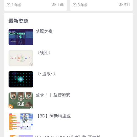
阔的 ​​3D 原野​​——这是经典文字游
于Scratch平台开发的简易动画项
1 年前
1.6K
3 年前
531
戏...
目。在这个...
最新资源
梦魇之夜
《线性》
《~波浪~》
登录！ | 益智游戏
【3D】阿斯特里亚