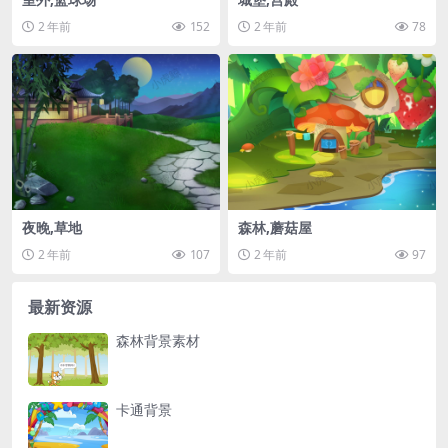
2 年前
152
2 年前
78
夜晚,草地
森林,蘑菇屋
2 年前
107
2 年前
97
最新资源
森林背景素材
卡通背景