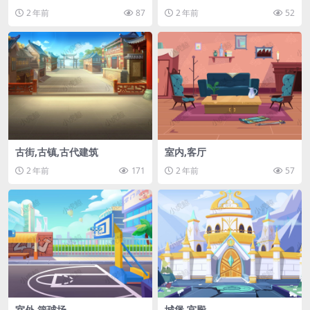
2 年前
87
2 年前
52
古街,古镇,古代建筑
室内,客厅
2 年前
171
2 年前
57
室外,篮球场
城堡,宫殿