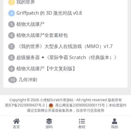
我的世界
3
Griffpatch 的 3D 激光对战 v0.8
4
植物大战僵尸
5
植物大战僵尸全套素材包
6
《我的世界》大型多人在线游戏（MMO）v1.7
7
超级服务器 ✦《星际争霸 Scratch（经典版本）》
8
植物大战僵尸【中文复刻版】
9
几何冲刺
10
Copyright © 2026
小虎鲸Scratch资源站
- All rights reserved 版权所有
黑ICP备2023009437号-2
|
黑公网安备23090002000115号
| 本站资源均
通过互联网公开渠道收集而来，仅供学习交流使用
首页
源码
教程
我的