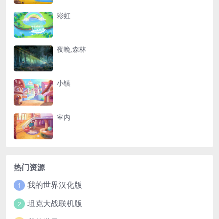
彩虹
夜晚,森林
小镇
室内
热门资源
我的世界汉化版
1
坦克大战联机版
2