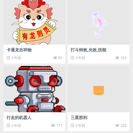
卡通龙吉祥物
打斗特效,光效,技能
2 年前
60
2 年前
153
行走的机器人
三星胜利
2 年前
171
2 年前
226