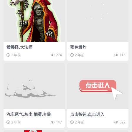
骷髅怪,大法师
蓝色爆炸
2 年前
274
2 年前
115
汽车尾气,灰尘,烟雾,奔跑
点击按钮,点击进入
2 年前
147
2 年前
522